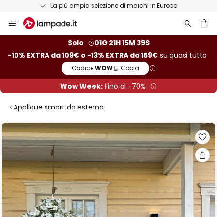
La più ampia selezione di marchi in Europa
Salta
al
contenuto
rca
Solo
01G 21H 15M 38S
-10% EXTRA da 109€ o -13% EXTRA da 159€
su quasi tutto
Codice:
WOW
Copia
Wow Week:
Fino al -70%
Applique smart da esterno
Vai
alla
fine
della
galleria
di
immagini