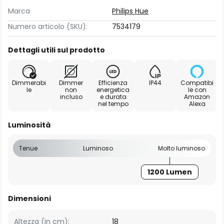
Marca
Philips Hue
Numero articolo (SKU):
7534179
Dettagli utili sul prodotto
Dimmerabi
Dimmer
Efficienza
IP44
Compatibi
le
non
energetica
le con
incluso
e durata
Amazon
nel tempo
Alexa
Luminosità
Tenue
Luminoso
Molto luminoso
1200 Lumen
Dimensioni
Altezza (in cm):
18