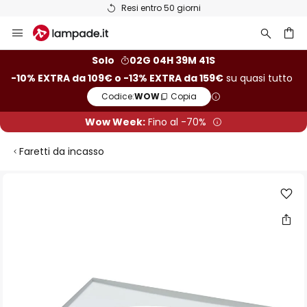
Resi entro 50 giorni
Salta
al
contenuto
rca
Solo
02G 04H 39M 40S
-10% EXTRA da 109€ o -13% EXTRA da 159€
su quasi tutto
Codice:
WOW
Copia
Wow Week:
Fino al -70%
Faretti da incasso
Vai
alla
fine
della
galleria
di
immagini