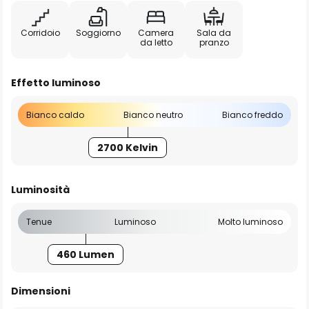
Corridoio
Soggiorno
Camera
Sala da
da letto
pranzo
Effetto luminoso
Bianco caldo
Bianco neutro
Bianco freddo
2700 Kelvin
Luminosità
Tenue
Luminoso
Molto luminoso
460 Lumen
Dimensioni