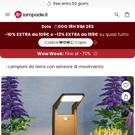
Resi entro 50 giorni
Salta
al
contenuto
rca
Solo
00G 18H 51M 26S
-10% EXTRA da 109€ o -13% EXTRA da 159€
su quasi tutto
Codice:
WOW
Copia
Wow Week:
Fino al -70%
Lampioni da terra con sensore di movimento
Vai
alla
fine
della
galleria
di
immagini