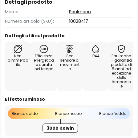
Dettagli prodotto
Marca
Paulmann
Numero articolo (SKU):
10028417
Dettagli utili sul prodotto
Non
Efficienza
Con
IP44
Paulmann
dimmerab
energetica
sensore di
- garanzia
ile
e durata
moviment
prodotto di
nel tempo
o
5 anni, ad
eccezione
delle
lampadin
e
Effetto luminoso
Bianco caldo
Bianco neutro
Bianco freddo
3000 Kelvin