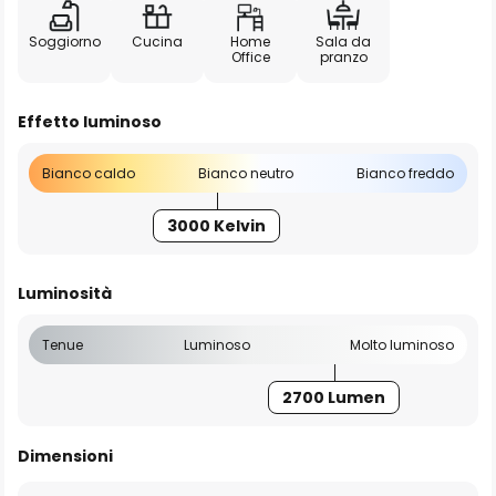
Soggiorno
Cucina
Home
Sala da
Office
pranzo
Effetto luminoso
Bianco caldo
Bianco neutro
Bianco freddo
3000 Kelvin
Luminosità
Tenue
Luminoso
Molto luminoso
2700 Lumen
Dimensioni