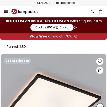
Oltre 25 anni di esperienza
Salta
al
contenuto
rca
-10% EXTRA da 109€ o -13% EXTRA da 159€
su quasi tutto
Codice:
WOW
Copia
Wow Week:
Fino al -70%
Pannelli LED
Vai
Sponsorizzato
alla
fine
della
galleria
di
immagini