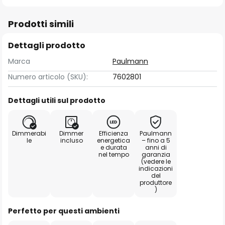
Prodotti simili
Dettagli prodotto
Marca
Paulmann
Numero articolo (SKU):
7602801
Dettagli utili sul prodotto
Dimmerabi
Dimmer
Efficienza
Paulmann
le
incluso
energetica
– fino a 5
e durata
anni di
nel tempo
garanzia
(vedere le
indicazioni
del
produttore
)
Perfetto per questi ambienti