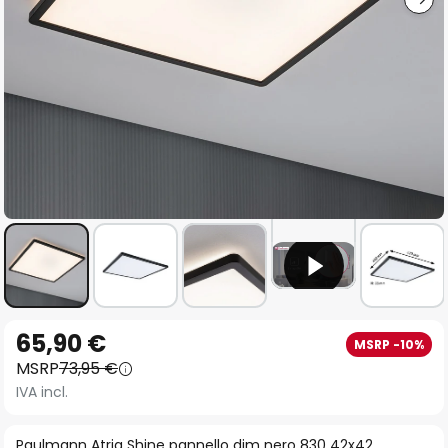
Vai
65,90 €
MSRP -10%
all'inizio
MSRP
73,95 €
della
IVA incl.
galleria
di
Paulmann Atria Shine pannello dim nero 830 42x42