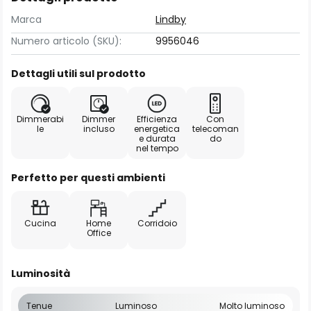
Marca
Lindby
Numero articolo (SKU):
9956046
Dettagli utili sul prodotto
Dimmerabi
Dimmer
Efficienza
Con
le
incluso
energetica
telecoman
e durata
do
nel tempo
Perfetto per questi ambienti
Cucina
Home
Corridoio
Office
Luminosità
Tenue
Luminoso
Molto luminoso