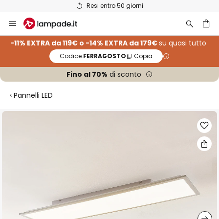
Resi entro 50 giorni
Salta
al
contenuto
rca
-11% EXTRA da 119€ o -14% EXTRA da 179€
su quasi tutto
Codice:
FERRAGOSTO
Copia
Fino al 70%
di sconto
Pannelli LED
Vai
alla
fine
della
galleria
di
immagini