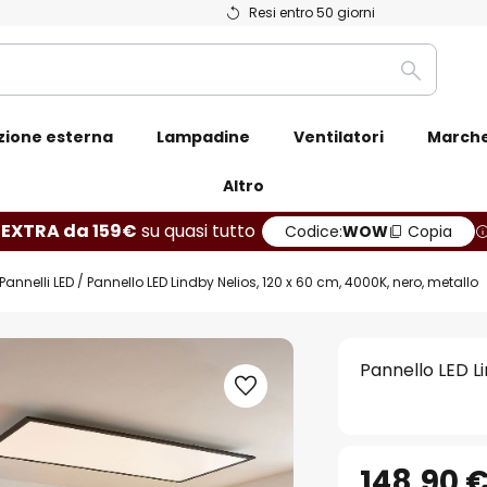
Resi entro 50 giorni
Ricerca
zione esterna
Lampadine
Ventilatori
March
Altro
 EXTRA da 159€
su quasi tutto
Codice:
WOW
Copia
Pannelli LED
Pannello LED Lindby Nelios, 120 x 60 cm, 4000K, nero, metallo
Pannello LED Li
148,90 