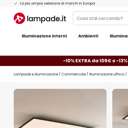
Salta
La più ampia selezione di marchi in Europa
al
Cosa
contenuto
stai
cercando?
Illuminazione interni
Ambienti
Illumina
-10% EXTRA da 109€ o -13%
Lampade e illuminazione
Commerciale
Illuminazione ufficio
Vai
alla
fine
della
galleria
di