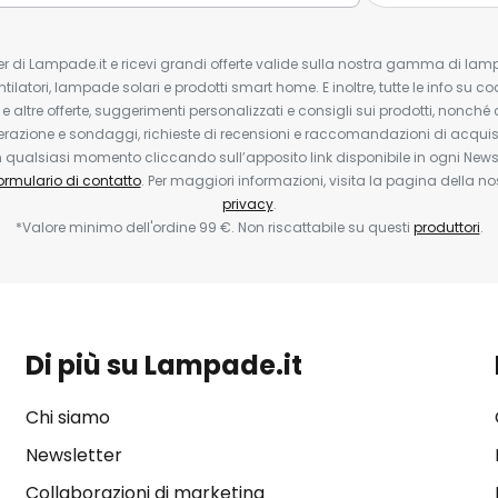
tter di Lampade.it e ricevi grandi offerte valide sulla nostra gamma di lam
ntilatori, lampade solari e prodotti smart home. E inoltre, tutte le info su co
 e altre offerte, suggerimenti personalizzati e consigli sui prodotti, nonché 
erazione e sondaggi, richieste di recensioni e raccomandazioni di acquisto
ualsiasi momento cliccando sull’apposito link disponibile in ogni Newsl
ormulario di contatto
. Per maggiori informazioni, visita la pagina della n
privacy
.
*Valore minimo dell'ordine 99 €. Non riscattabile su questi
produttori
.
Di più su Lampade.it
Chi siamo
Newsletter
Collaborazioni di marketing