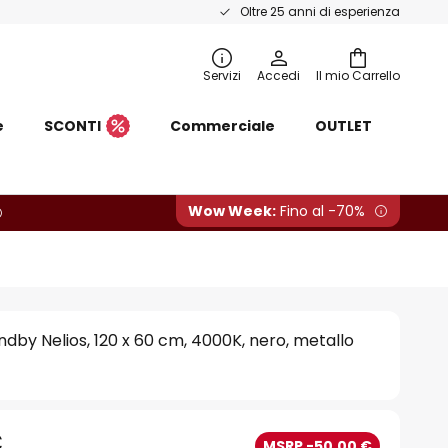
Oltre 25 anni di esperienza
Servizi
Accedi
Il mio Carrello
e
SCONTI
Commerciale
OUTLET
Wow Week:
Fino al -70%
ndby Nelios, 120 x 60 cm, 4000K, nero, metallo
€
MSRP -50,00 €