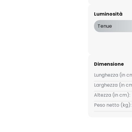
 LED Nelios consente di
 plafoniera di grandi dimensioni
Luminosità
o corridoi stretti. La discreta
e facilmente integrata in vari
Tenue
arli
Dimensione
Lunghezza (in c
Larghezza (in cm
Altezza (in cm):
Peso netto (kg):