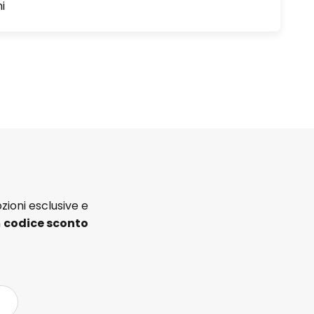
i
zioni esclusive e
n
codice sconto