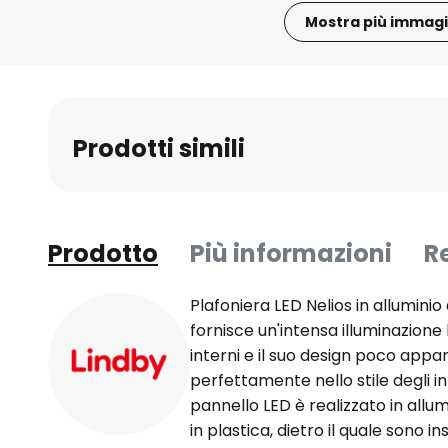
Mostra più immagi
Vai
all'inizio
della
galleria
Prodotti simili
di
immagini
Prodotto
Più informazioni
R
Plafoniera LED Nelios in alluminio
fornisce un'intensa illuminazione
interni e il suo design poco appar
perfettamente nello stile degli in
pannello LED è realizzato in allu
in plastica, dietro il quale sono 