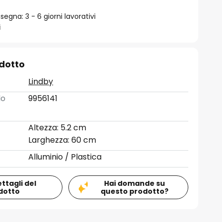
egna: 3 - 6 giorni lavorativi
i
odotto
Lindby
lo
9956141
Altezza: 5.2 cm
Larghezza: 60 cm
Alluminio / Plastica
ettagli del
Hai domande su
dotto
questo prodotto?