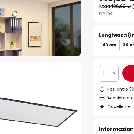
MSRP
198,90 €
IVA incl.
Lunghezza (i
40 cm
80 
1
Resi entro 50
Acquista ora,
“Eccellente” 
Informazion