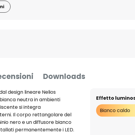
ni
ecensioni
Downloads
 dal design lineare Nelios
Effetto lumino
 bianca neutra in ambienti
iscente si integra
Bianco caldo
terni. Il corpo rettangolare del
minio nero e un diffusore bianco
installati permanentemente i LED.