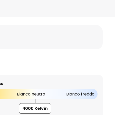
so
Bianco neutro
Bianco freddo
4000 Kelvin