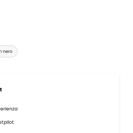
in nero
t
perienza
stpilot