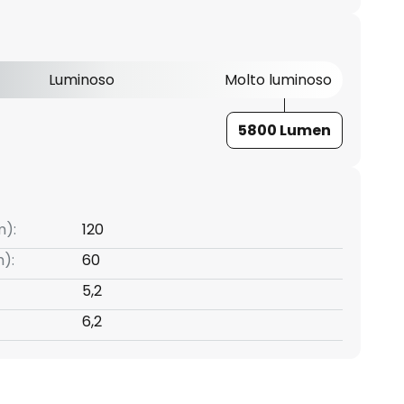
Luminoso
Molto luminoso
5800 Lumen
m):
120
):
60
5,2
6,2