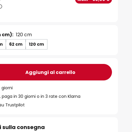
n cm):
120 cm
cm
62 cm
120 cm
Aggiungi al carrello
 giorni
 paga in 30 giorni o in 3 rate con Klarna
su Trustpilot
i sulla consegna