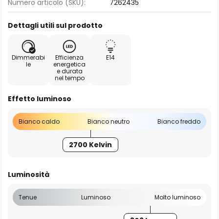
Numero articolo (SKU):
7262435
Dettagli utili sul prodotto
Dimmerabi
Efficienza
E14
le
energetica
e durata
nel tempo
Effetto luminoso
Bianco caldo
Bianco neutro
Bianco freddo
2700 Kelvin
Luminosità
Tenue
Luminoso
Molto luminoso