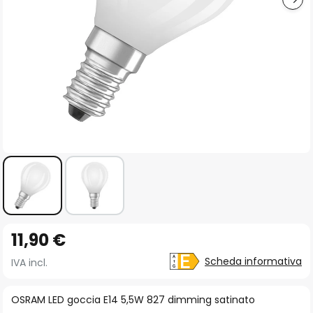
Vai
11,90 €
all'inizio
della
Scheda informativa
IVA incl.
galleria
di
OSRAM LED goccia E14 5,5W 827 dimming satinato