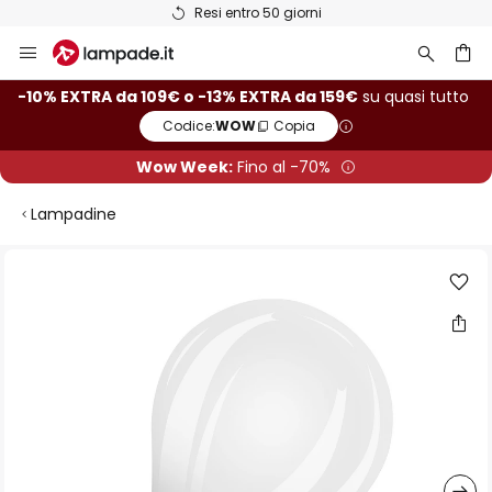
Resi entro 50 giorni
Salta
al
contenuto
rca
-10% EXTRA da 109€ o -13% EXTRA da 159€
su quasi tutto
Codice:
WOW
Copia
Wow Week:
Fino al -70%
Lampadine
Vai
alla
fine
della
galleria
di
immagini