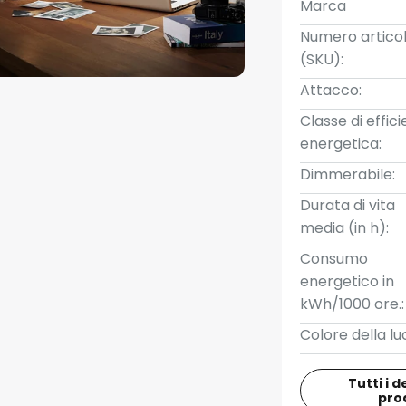
Marca
Numero artico
(SKU):
Attacco:
Classe di effic
energetica:
Dimmerabile:
Durata di vita
media (in h):
Consumo
energetico in
kWh/1000 ore.:
Colore della lu
Tutti i d
pro