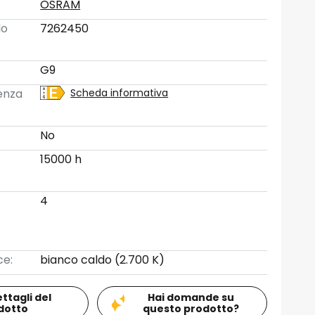
OSRAM
lo
7262450
G9
ienza
Scheda informativa
No
15000 h
4
ce:
bianco caldo (2.700 K)
ettagli del
Hai domande su
dotto
questo prodotto?