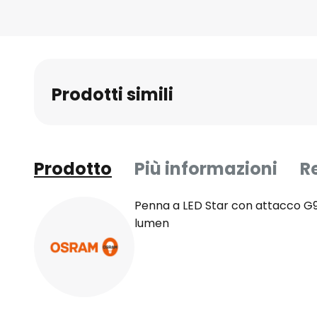
all'inizio
della
galleria
di
immagini
Prodotti simili
Prodotto
Più informazioni
R
Penna a LED Star con attacco G9 
lumen