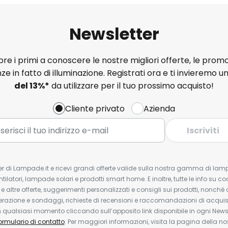
Newsletter
e i primi a conoscere le nostre migliori offerte, le promo
ze in fatto di illuminazione. Registrati ora e ti invieremo u
del
13%
*
da utilizzare per il tuo prossimo acquisto!
Cliente privato
Azienda
Iscriviti
tter di Lampade.it e ricevi grandi offerte valide sulla nostra gamma di lam
ntilatori, lampade solari e prodotti smart home. E inoltre, tutte le info su co
 e altre offerte, suggerimenti personalizzati e consigli sui prodotti, nonché 
erazione e sondaggi, richieste di recensioni e raccomandazioni di acquisto
ualsiasi momento cliccando sull’apposito link disponibile in ogni Newsl
ormulario di contatto
. Per maggiori informazioni, visita la pagina della n