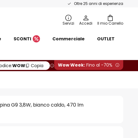
Oltre 25 anni di esperienza
Servizi
Accedi
Il mio Carrello
e
SCONTI
Commerciale
OUTLET
Wow Week:
Fino al -70%
odice:
WOW
Copia
ina G9 3,8W, bianco caldo, 470 lm