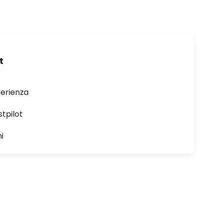
t
perienza
stpilot
i