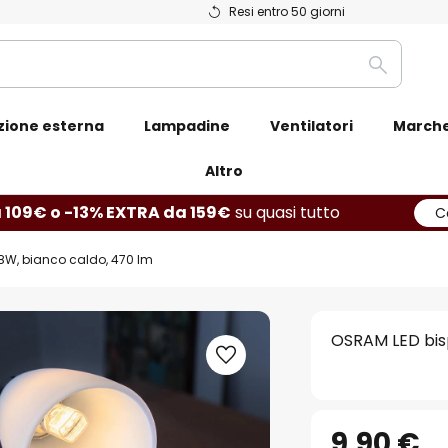
Resi entro 50 giorni
Ricerca
zione esterna
Lampadine
Ventilatori
March
Altro
 109€ o -13% EXTRA da 159€
su quasi tutto
C
8W, bianco caldo, 470 lm
OSRAM LED bisp
9,90 €