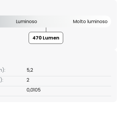
Luminoso
Molto luminoso
470 Lumen
m):
5,2
):
2
0,0105