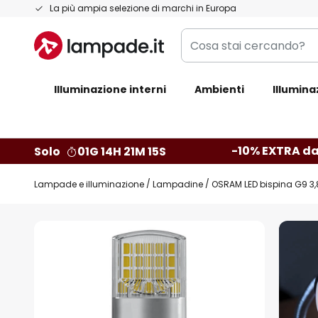
Salta
La più ampia selezione di marchi in Europa
al
Cosa
contenuto
stai
cercando?
Illuminazione interni
Ambienti
Illumina
-10% EXTRA da
Solo
01G 14H 21M 14S
Lampade e illuminazione
Lampadine
OSRAM LED bispina G9 3,
Vai
alla
fine
della
galleria
di