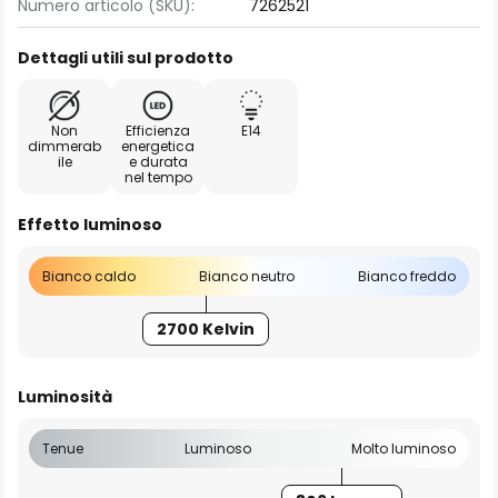
Numero articolo (SKU):
7262521
Dettagli utili sul prodotto
Non
Efficienza
E14
dimmerab
energetica
ile
e durata
nel tempo
Effetto luminoso
Bianco caldo
Bianco neutro
Bianco freddo
2700 Kelvin
Luminosità
Tenue
Luminoso
Molto luminoso