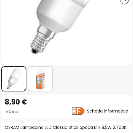
Vai
8,90 €
all'inizio
della
Scheda informativa
IVA incl.
galleria
di
OSRAM Lampadina LED Classic Stick opaca E14 8,5W 2.700K