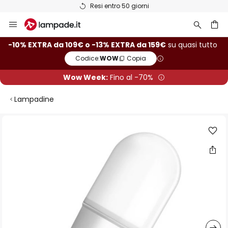
Resi entro 50 giorni
Salta
al
contenuto
rca
-10% EXTRA da 109€ o -13% EXTRA da 159€
su quasi tutto
Codice:
WOW
Copia
Wow Week:
Fino al -70%
Lampadine
Vai
alla
fine
della
galleria
di
immagini