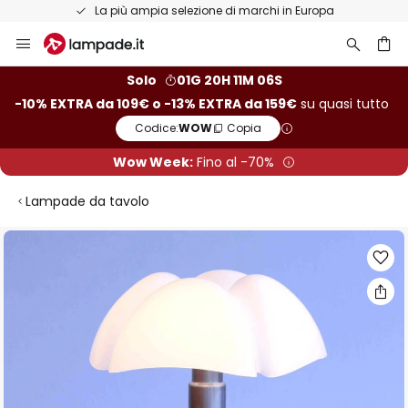
pa
Resi entro 50 giorni
Salta
al
contenuto
rca
Solo
01G 20H 11M 06S
-10% EXTRA da 109€ o -13% EXTRA da 159€
su quasi tutto
Codice:
WOW
Copia
Wow Week:
Fino al -70%
Lampade da tavolo
Vai
alla
fine
della
galleria
di
immagini