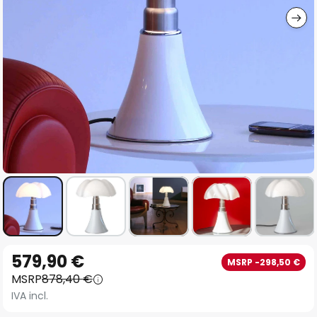
Vai
579,90 €
MSRP -298,50 €
all'inizio
MSRP
878,40 €
della
IVA incl.
galleria