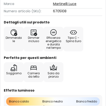
Marca
Martinelli Luce
Numero articolo (SKU):
6705108
Dettagli utili sul prodotto
Dimmerabi
Dimmer
Efficienza
Tipo C -
le
incluso
energetica
Spina Euro
e durata
nel tempo
Perfetto per questi ambienti
Soggiorno
Camera
Sala da
da letto
pranzo
Effetto luminoso
Bianco caldo
Bianco neutro
Bianco freddo