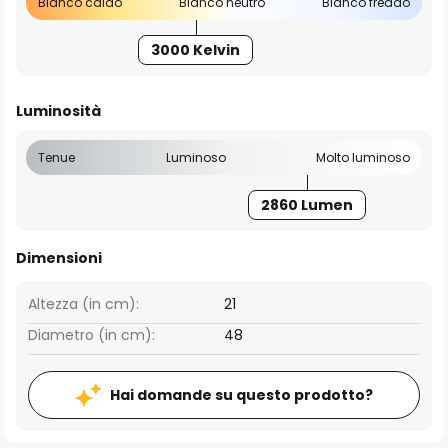
Bianco caldo
Bianco neutro
Bianco freddo
3000 Kelvin
Luminosità
Tenue
Luminoso
Molto luminoso
2860 Lumen
Dimensioni
Altezza (in cm):
21
Diametro (in cm):
48
Hai domande su questo prodotto?