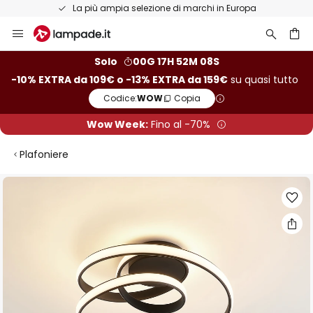
La più ampia selezione di marchi in Europa
Salta
al
contenuto
rca
Solo
00G 17H 52M 08S
-10% EXTRA da 109€ o -13% EXTRA da 159€
su quasi tutto
Codice:
WOW
Copia
Wow Week:
Fino al -70%
Plafoniere
Vai
alla
fine
della
galleria
di
immagini