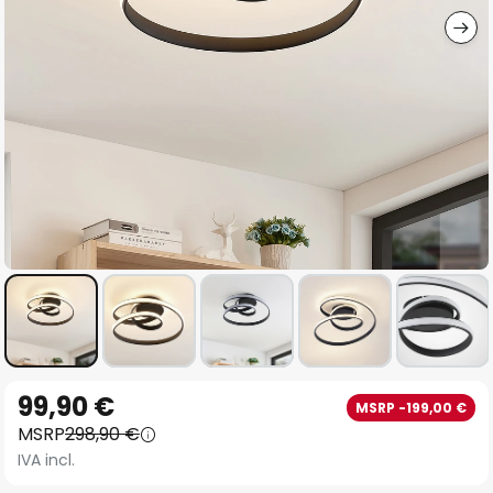
Vai
99,90 €
MSRP -199,00 €
all'inizio
MSRP
298,90 €
della
IVA incl.
galleria