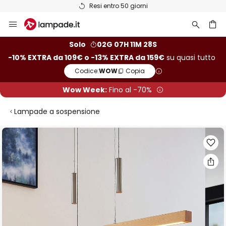
Resi entro 50 giorni
Salta
al
contenuto
rca
Solo
02G 07H 11M 27S
-10% EXTRA da 109€ o -13% EXTRA da 159€
su quasi tutto
Codice:
WOW
Copia
Wow Week:
Fino al -70%
Lampade a sospensione
Vai
alla
fine
della
galleria
di
immagini