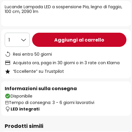
di
Lucande Lampada LED a sospensione Pia, legno di faggio,
immagini
100 cm, 2090 lm
Aggiungi al carrello
1
Resi entro 50 giorni
Acquista ora, paga in 30 giorni o in 3 rate con Klarna
“Eccellente” su Trustpilot
Informazioni sulla consegna
Disponibile
Tempo di consegna: 3 - 6 giorni lavorativi
LED integrati
Prodotti simili