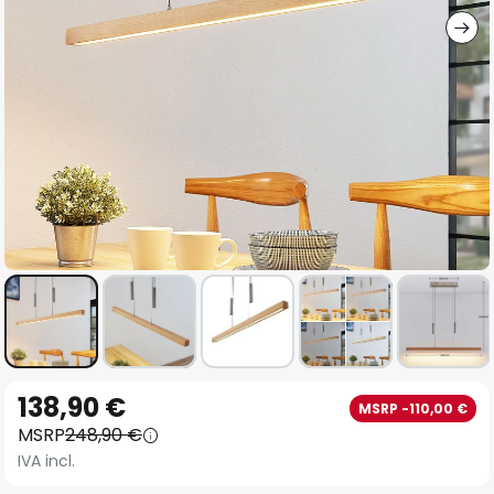
Vai
138,90 €
MSRP -110,00 €
all'inizio
MSRP
248,90 €
della
IVA incl.
galleria