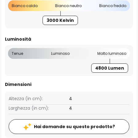
Bianco caldo
Bianco neutro
Bianco freddo
3000 Kelvin
Luminosità
Tenue
Luminoso
Molto luminoso
4800 Lumen
Dimensioni
Altezza (in cm):
4
Larghezza (in cm):
4
Hai domande su questo prodotto?