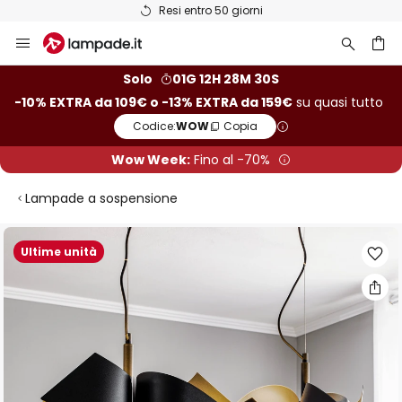
Resi entro 50 giorni
Salta
al
contenuto
rca
Solo
01G 12H 28M 30S
-10% EXTRA da 109€ o -13% EXTRA da 159€
su quasi tutto
Codice:
WOW
Copia
Wow Week:
Fino al -70%
Lampade a sospensione
Vai
Ultime unità
alla
fine
della
galleria
di
immagini