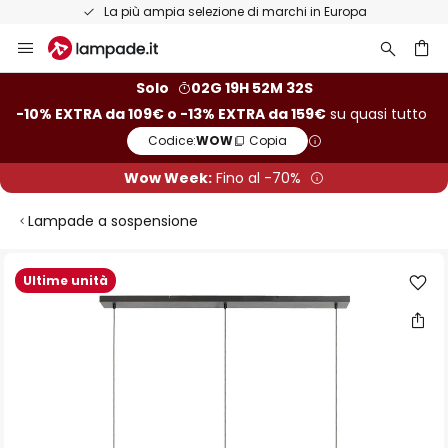
La più ampia selezione di marchi in Europa
Salta
al
contenuto
rca
Solo
02G 19H 52M 32S
-10% EXTRA da 109€ o -13% EXTRA da 159€
su quasi tutto
Codice:
WOW
Copia
Wow Week:
Fino al -70%
Lampade a sospensione
Vai
Ultime unità
alla
fine
della
galleria
di
immagini