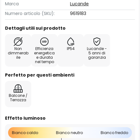
Marca
Lucande
Numero articolo (SKU):
9619183
Dettagli utili sul prodotto
Non
Efficienza
IP54
Lucande -
dimmerab
energetica
5 anni di
ile
e durata
garanzia
nel tempo
Perfetto per questi ambienti
Balcone /
Terrazza
Effetto luminoso
Bianco caldo
Bianco neutro
Bianco freddo