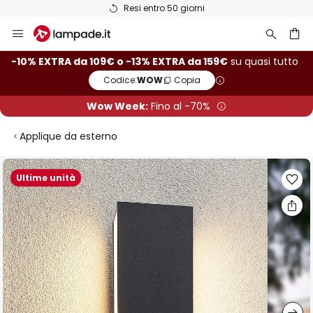
Oltre 25 anni di esperienza
Salta
al
contenuto
rca
-10% EXTRA da 109€ o -13% EXTRA da 159€
su quasi tutto
Codice:
WOW
Copia
Wow Week:
Fino al -70%
Applique da esterno
Vai
Ultime unità
alla
fine
della
galleria
di
immagini