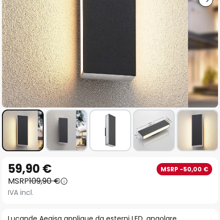
Vai
59,90 €
MSRP -50,00 €
all'inizio
MSRP
109,90 €
della
IVA incl.
galleria
di
Lucande Aegisa applique da esterni LED, angolare