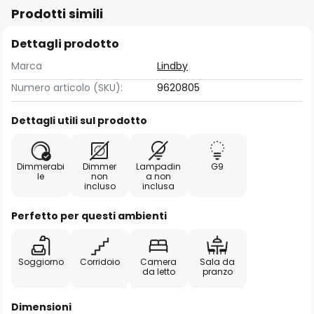
Prodotti simili
Dettagli prodotto
Marca
Lindby
Numero articolo (SKU):
9620805
Dettagli utili sul prodotto
Dimmerabi
Dimmer
Lampadin
G9
le
non
a non
incluso
inclusa
Perfetto per questi ambienti
Soggiorno
Corridoio
Camera
Sala da
da letto
pranzo
Dimensioni