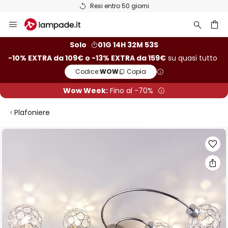
Resi entro 50 giorni
Salta
al
contenuto
rca
Solo
01G 14H 32M 52S
-10% EXTRA da 109€ o -13% EXTRA da 159€
su quasi tutto
Codice:
WOW
Copia
Wow Week:
Fino al -70%
Plafoniere
Vai
alla
fine
della
galleria
di
immagini