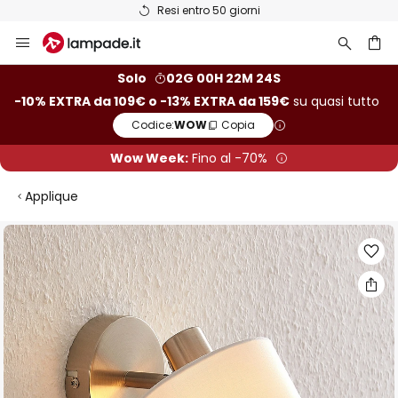
Resi entro 50 giorni
Salta
al
contenuto
rca
Solo
02G 00H 22M 23S
-10% EXTRA da 109€ o -13% EXTRA da 159€
su quasi tutto
Codice:
WOW
Copia
Wow Week:
Fino al -70%
Applique
Vai
alla
fine
della
galleria
di
immagini