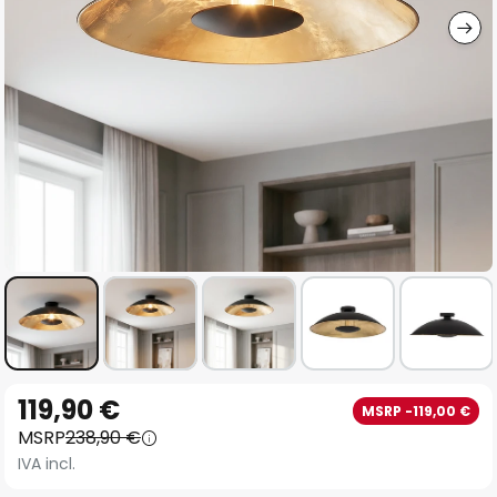
Vai
119,90 €
MSRP -119,00 €
all'inizio
MSRP
238,90 €
della
IVA incl.
galleria