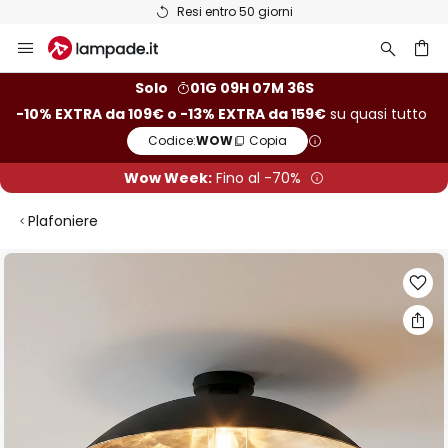
Resi entro 50 giorni
Salta
al
contenuto
rca
Solo
01G 09H 07M 35S
-10% EXTRA da 109€ o -13% EXTRA da 159€
su quasi tutto
Codice:
WOW
Copia
Wow Week:
Fino al -70%
Plafoniere
Vai
alla
fine
della
galleria
di
immagini