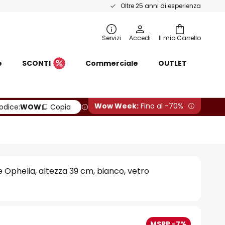
Oltre 25 anni di esperienza
Servizi
Accedi
Il mio Carrello
e
SCONTI
Commerciale
OUTLET
Wow Week:
Fino al -70%
odice:
WOW
Copia
e Ophelia, altezza 39 cm, bianco, vetro
MSRP -7%