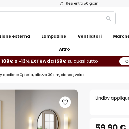
Resi entro 50 giorni
Ricerca
zione esterna
Lampadine
Ventilatori
March
Altro
 109€ o -13% EXTRA da 159€
su quasi tutto
C
y applique Ophelia, altezza 39 cm, bianco, vetro
Lindby appliqu
59,90 €