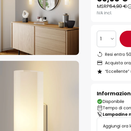
MSRP
64,90 €
IVA incl.
1
Resi entro 50
Acquista ora,
“Eccellente” 
Informazion
Disponibile
Tempo di cons
Lampadine n
Aggiungi ora l