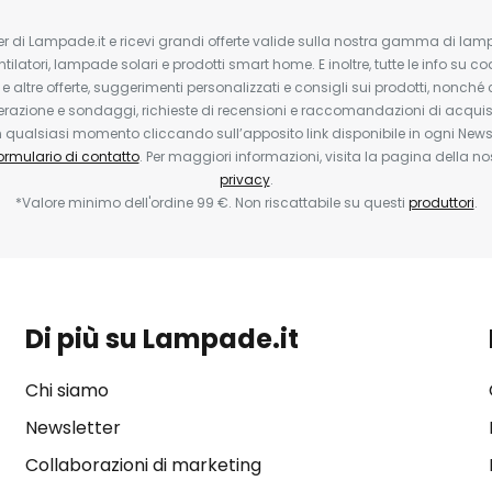
tter di Lampade.it e ricevi grandi offerte valide sulla nostra gamma di lam
ntilatori, lampade solari e prodotti smart home. E inoltre, tutte le info su co
 e altre offerte, suggerimenti personalizzati e consigli sui prodotti, nonché 
erazione e sondaggi, richieste di recensioni e raccomandazioni di acquisto
ualsiasi momento cliccando sull’apposito link disponibile in ogni Newsl
ormulario di contatto
. Per maggiori informazioni, visita la pagina della n
privacy
.
*Valore minimo dell'ordine 99 €. Non riscattabile su questi
produttori
.
Di più su Lampade.it
Chi siamo
Newsletter
Collaborazioni di marketing