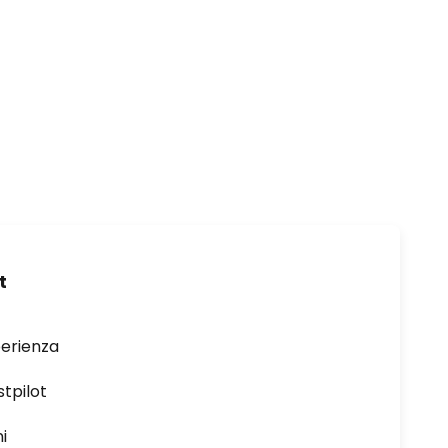
t
perienza
stpilot
i