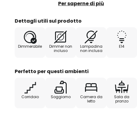
vetro sono presenti due portal
Per saperne di più
installati con una sorgente lumin
prestare particolare attenzione 
Dettagli utili sul prodotto
Ophelia ha un aspetto elegante 
Dimmerabile
Dimmer non
Lampadina
E14
incluso
non inclusa
Perfetto per questi ambienti
Corridoio
Soggiorno
Camera da
Sala da
letto
pranzo