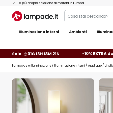
Salta
La più ampia selezione di marchi in Europa
al
Cosa
contenuto
stai
cercando?
Illuminazione interni
Ambienti
Illumina
-10% EXTRA da
Solo
01G 13H 18M 20S
Lampade e illuminazione
Illuminazione interni
Applique
Lindb
Vai
alla
fine
della
galleria
di