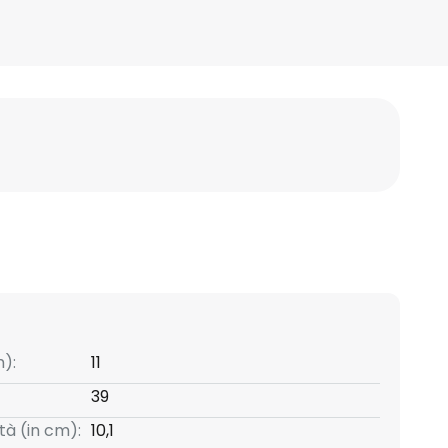
):
11
39
tà (in cm):
10,1