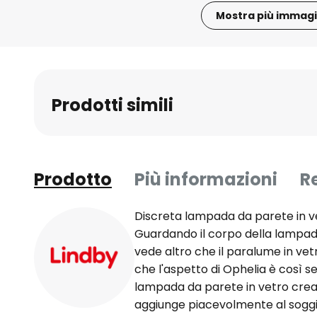
Mostra più immagi
Vai
all'inizio
della
galleria
Prodotti simili
di
immagini
Prodotto
Più informazioni
R
Discreta lampada da parete in ve
Guardando il corpo della lampada
vede altro che il paralume in vet
che l'aspetto di Ophelia è così 
lampada da parete in vetro crea
aggiunge piacevolmente al soggio