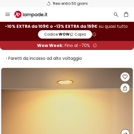
Resi entro 50 giorni
Salta
al
contenuto
rca
-10% EXTRA da 109€ o -13% EXTRA da 159€
su quasi tutto
Codice:
WOW
Copia
Wow Week:
Fino al -70%
Faretti da incasso ad alto voltaggio
Vai
alla
fine
della
galleria
di
immagini