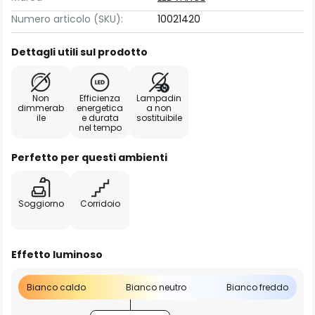
Numero articolo (SKU):
10021420
Dettagli utili sul prodotto
Non
Efficienza
Lampadin
dimmerab
energetica
a non
ile
e durata
sostituibile
nel tempo
Perfetto per questi ambienti
Soggiorno
Corridoio
Effetto luminoso
Bianco caldo
Bianco neutro
Bianco freddo