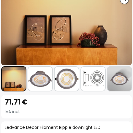
Vai
71,71 €
all'inizio
della
IVA incl.
galleria
di
Ledvance Decor Filament Ripple downlight LED