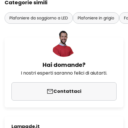
Categorie simili
Plafoniere da soggiorno a LED
Plafoniere in grigio
Fa
Hai domande?
I nostri esperti saranno felici di aiutarti.
Contattaci
Lampade.it