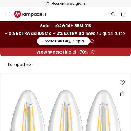
Resi entro 50 giorni
Salta
al
contenuto
rca
Solo
02G 14H 58M 01S
-10% EXTRA da 109€ o -13% EXTRA da 159€
su quasi tutto
Codice:
WOW
Copia
Wow Week:
Fino al -70%
Lampadine
Vai
alla
fine
della
galleria
di
immagini