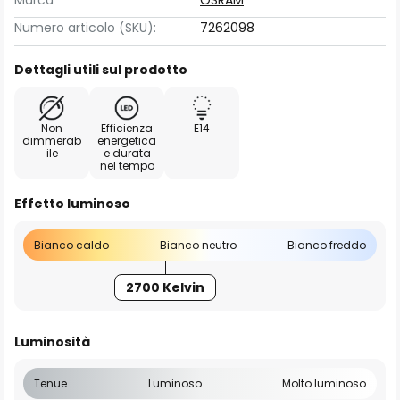
Marca
OSRAM
Numero articolo (SKU):
7262098
Dettagli utili sul prodotto
Non
Efficienza
E14
dimmerab
energetica
ile
e durata
nel tempo
Effetto luminoso
Bianco caldo
Bianco neutro
Bianco freddo
2700 Kelvin
Luminosità
Tenue
Luminoso
Molto luminoso