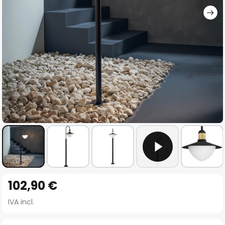
Vai
102,90 €
all'inizio
della
IVA incl.
galleria