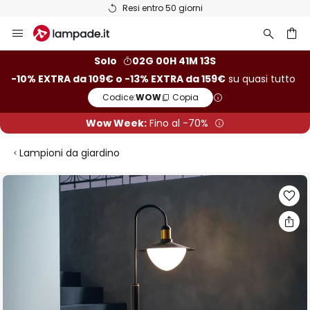
Resi entro 50 giorni
Salta
al
contenuto
rca
Solo
02G 00H 41M 13S
-10% EXTRA da 109€ o -13% EXTRA da 159€
su quasi tutto
Codice:
WOW
Copia
Wow Week:
Fino al -70%
Lampioni da giardino
Vai
alla
fine
della
galleria
di
immagini