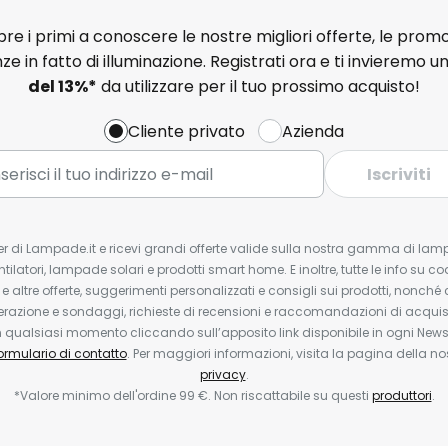
e i primi a conoscere le nostre migliori offerte, le promo
ze in fatto di illuminazione. Registrati ora e ti invieremo u
del
13%
*
da utilizzare per il tuo prossimo acquisto!
Cliente privato
Azienda
Iscriviti
tter di Lampade.it e ricevi grandi offerte valide sulla nostra gamma di lam
ntilatori, lampade solari e prodotti smart home. E inoltre, tutte le info su co
 e altre offerte, suggerimenti personalizzati e consigli sui prodotti, nonché 
erazione e sondaggi, richieste di recensioni e raccomandazioni di acquisto
ualsiasi momento cliccando sull’apposito link disponibile in ogni Newsl
ormulario di contatto
. Per maggiori informazioni, visita la pagina della n
privacy
.
*Valore minimo dell'ordine 99 €. Non riscattabile su questi
produttori
.