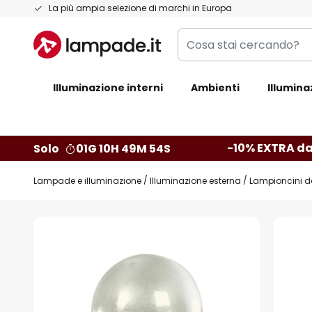
Salta
La più ampia selezione di marchi in Europa
al
Cosa
contenuto
stai
cercando?
Illuminazione interni
Ambienti
Illumina
-10% EXTRA da
Solo
01G 10H 49M 54S
Lampade e illuminazione
Illuminazione esterna
Lampioncini d
Vai
alla
fine
della
galleria
di