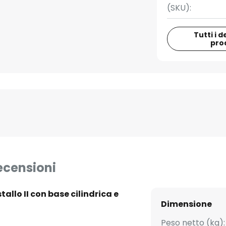
(SKU):
Tutti i d
pro
ecensioni
allo II con base cilindrica e
Dimensione
Peso netto (kg):