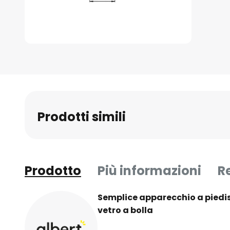
Vai
all'inizio
della
galleria
di
immagini
Prodotti simili
Prodotto
Più informazioni
R
Semplice apparecchio a piedist
vetro a bolla