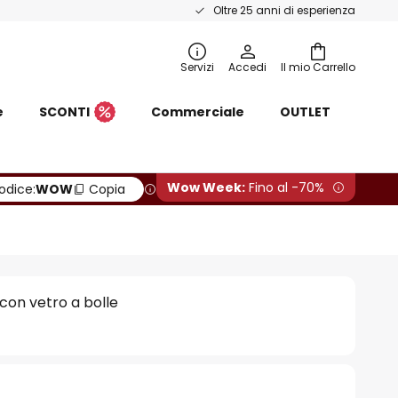
Oltre 25 anni di esperienza
Servizi
Accedi
Il mio Carrello
e
SCONTI
Commerciale
OUTLET
Wow Week:
Fino al -70%
odice:
WOW
Copia
 con vetro a bolle