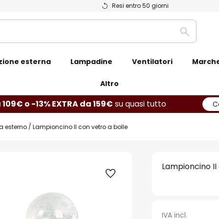
Resi entro 50 giorni
Ricerca
zione esterna
Lampadine
Ventilatori
March
Altro
 109€ o -13% EXTRA da 159€
su quasi tutto
C
a esterno
Lampioncino II con vetro a bolle
Lampioncino II
IVA incl.