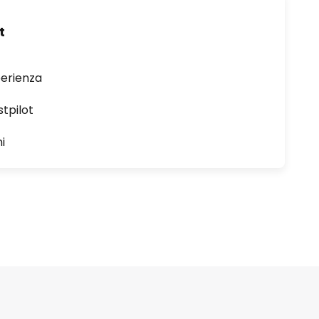
t
perienza
stpilot
i