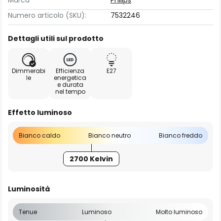
Marca
Philips
Numero articolo (SKU):
7532246
Dettagli utili sul prodotto
Dimmerabi
Efficienza
E27
le
energetica
e durata
nel tempo
Effetto luminoso
Bianco caldo
Bianco neutro
Bianco freddo
2700 Kelvin
Luminosità
Tenue
Luminoso
Molto luminoso