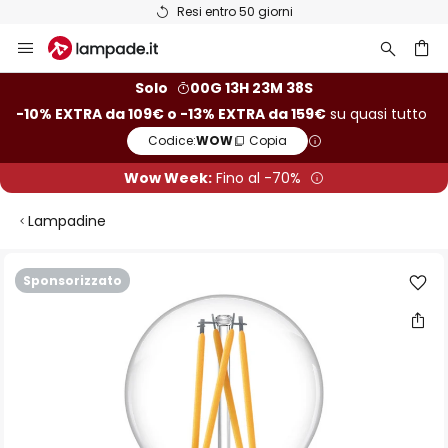
Resi entro 50 giorni
Salta
al
contenuto
rca
Solo
00G 13H 23M 37S
-10% EXTRA da 109€ o -13% EXTRA da 159€
su quasi tutto
Codice:
WOW
Copia
Wow Week:
Fino al -70%
Lampadine
Vai
Sponsorizzato
alla
fine
della
galleria
di
immagini