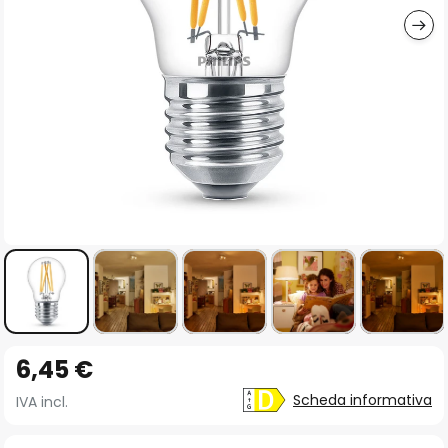
Vai
6,45 €
all'inizio
della
Scheda informativa
IVA incl.
galleria