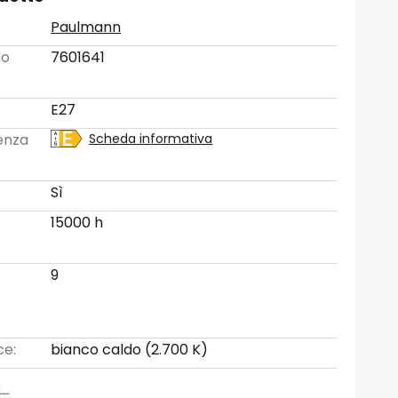
Paulmann
lo
7601641
E27
ienza
Scheda informativa
Sì
15000 h
9
ce:
bianco caldo (2.700 K)