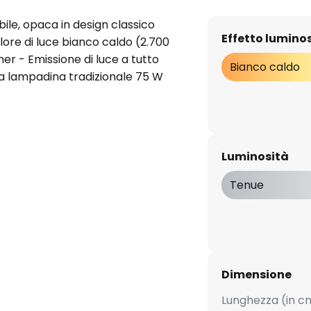
e, opaca in design classico
Effetto lumino
olore di luce bianco caldo (2.700
r - Emissione di luce a tutto
Bianco caldo
a lampadina tradizionale 75 W
Luminosità
Tenue
Dimensione
Lunghezza (in c