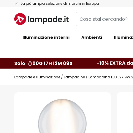
Salta
La più ampia selezione di marchi in Europa
al
Cosa
contenuto
stai
cercando?
Illuminazione interni
Ambienti
Illumina
-10% EXTRA da
Solo
00G 17H 12M 08S
Lampade e illuminazione
Lampadine
Lampadina LED E27 9W 2
Vai
alla
fine
della
galleria
di