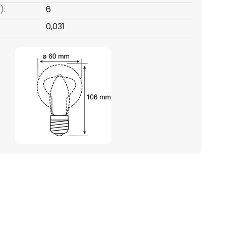
):
6
0,031