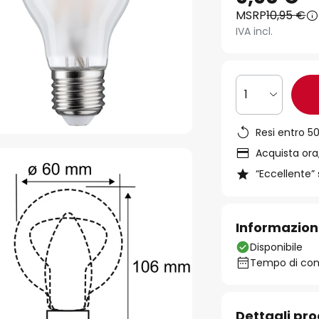
MSRP
10,95 €
IVA incl.
1
Resi entro 50
Acquista ora,
“Eccellente” 
Informazion
Disponibile
Tempo di cons
Dettagli pr