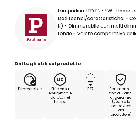
Lampadina LED E27 9W dimmerabil
Dati tecnici/caratteristiche: - C
K) - Dimmerabile con molti dimme
tondo - Valore comparativo dell
Dettagli utili sul prodotto
Dimmerabile
Efficienza
E27
Paulmann –
energetica e
fino a 5 anni
durata nel
di garanzia
tempo
(vedere le
indicazioni
del
produttore)