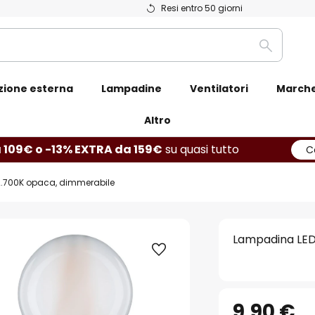
Resi entro 50 giorni
Ricerca
zione esterna
Lampadine
Ventilatori
March
Altro
 109€ o -13% EXTRA da 159€
su quasi tutto
C
.700K opaca, dimmerabile
Lampadina LED
9,90 €