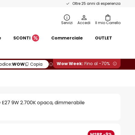
Oltre 25 anni di esperienza
Servizi
Accedi
Il mio Carrello
e
SCONTI
Commerciale
OUTLET
Wow Week:
Fino al -70%
odice:
WOW
Copia
 E27 9W 2.700K opaca, dimmerabile
MSRP -9%