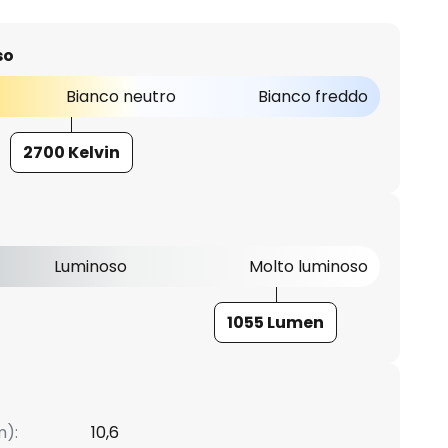
so
Bianco neutro
Bianco freddo
2700 Kelvin
Luminoso
Molto luminoso
1055 Lumen
m):
10,6