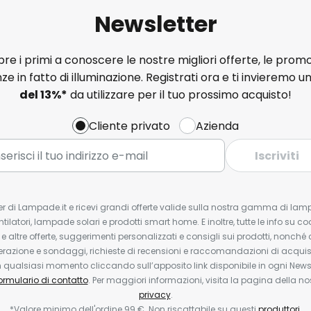
Newsletter
e i primi a conoscere le nostre migliori offerte, le promo
ze in fatto di illuminazione. Registrati ora e ti invieremo u
del
13%
*
da utilizzare per il tuo prossimo acquisto!
Cliente privato
Azienda
Iscriviti
tter di Lampade.it e ricevi grandi offerte valide sulla nostra gamma di lam
ntilatori, lampade solari e prodotti smart home. E inoltre, tutte le info su co
 e altre offerte, suggerimenti personalizzati e consigli sui prodotti, nonché 
erazione e sondaggi, richieste di recensioni e raccomandazioni di acquisto
ualsiasi momento cliccando sull’apposito link disponibile in ogni Newsl
ormulario di contatto
. Per maggiori informazioni, visita la pagina della n
privacy
.
*Valore minimo dell'ordine 99 €. Non riscattabile su questi
produttori
.