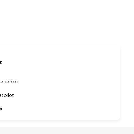
t
perienza
stpilot
i