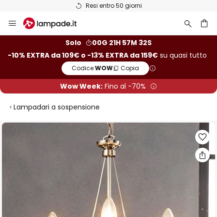
Resi entro 50 giorni
Salta
al
contenuto
rca
Solo
00G 21H 57M 32S
-10% EXTRA da 109€ o -13% EXTRA da 159€
su quasi tutto
Codice:
WOW
Copia
Wow Week:
Fino al -70%
Lampadari a sospensione
Vai
alla
fine
della
galleria
di
immagini