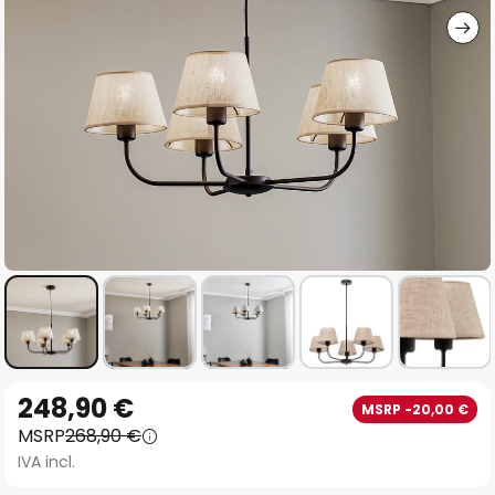
Vai
248,90 €
MSRP -20,00 €
all'inizio
MSRP
268,90 €
della
IVA incl.
galleria