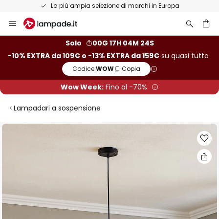
La più ampia selezione di marchi in Europa
Salta
al
contenuto
rca
Solo
00G 17H 04M 23S
-10% EXTRA da 109€ o -13% EXTRA da 159€
su quasi tutto
Codice:
WOW
Copia
Wow Week:
Fino al -70%
Lampadari a sospensione
Vai
alla
fine
della
galleria
di
immagini