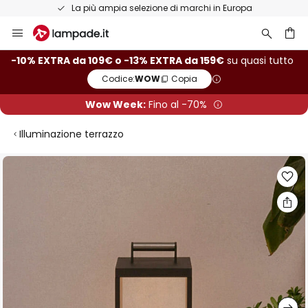
La più ampia selezione di marchi in Europa
Salta
al
contenuto
rca
-10% EXTRA da 109€ o -13% EXTRA da 159€
su quasi tutto
Codice:
WOW
Copia
Wow Week:
Fino al -70%
Illuminazione terrazzo
Vai
alla
fine
della
galleria
di
immagini