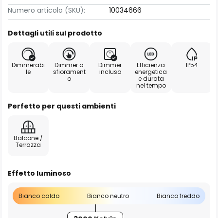
Numero articolo (SKU):
10034666
Dettagli utili sul prodotto
Dimmerabi
Dimmer a
Dimmer
Efficienza
IP54
le
sfiorament
incluso
energetica
o
e durata
nel tempo
Perfetto per questi ambienti
Balcone /
Terrazza
Effetto luminoso
Bianco caldo
Bianco neutro
Bianco freddo