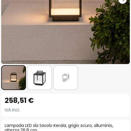
Vai
258,51 €
all'inizio
della
IVA incl.
galleria
di
Lampada LED da tavolo Kerala, grigio scuro, alluminio,
altezza 26,8 cm