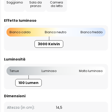
Soggiorno
Sala da
Camera
pranzo
da letto
Effetto luminoso
Bianco caldo
Bianco neutro
Bianco freddo
3000 Kelvin
Luminosità
Tenue
Luminoso
Molto luminoso
100 Lumen
Dimensioni
Altezza (in cm):
14,5