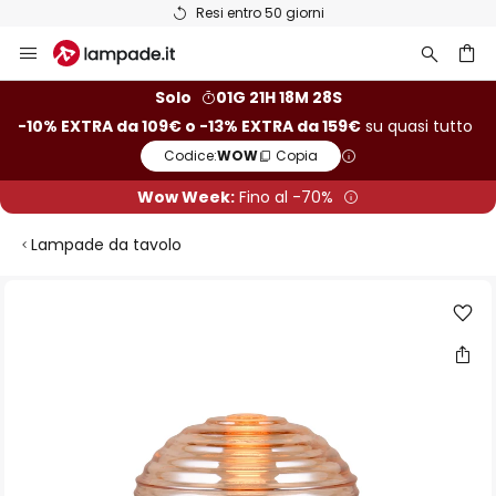
Resi entro 50 giorni
Salta
al
contenuto
rca
Solo
01G 21H 18M 27S
-10% EXTRA da 109€ o -13% EXTRA da 159€
su quasi tutto
Codice:
WOW
Copia
Wow Week:
Fino al -70%
Lampade da tavolo
Vai
alla
fine
della
galleria
di
immagini