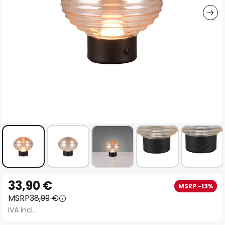
Vai
33,90 €
MSRP -13%
all'inizio
MSRP
38,99 €
della
IVA incl.
galleria