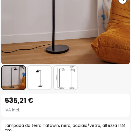
Vai
535,21 €
all'inizio
della
IVA incl.
galleria
di
Lampada da terra Tatawin, nero, acciaio/vetro, altezza 148
cm