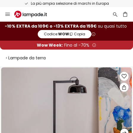
La più ampia selezione di marchi in Europa
Salta
al
contenuto
rca
-10% EXTRA da 109€ o -13% EXTRA da 159€
su quasi tutto
Codice:
WOW
Copia
Wow Week:
Fino al -70%
Lampade da terra
Vai
alla
fine
della
galleria
di
immagini