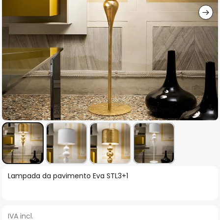
Vai
Lampada da pavimento Eva STL3+1
all'inizio
della
galleria
IVA incl.