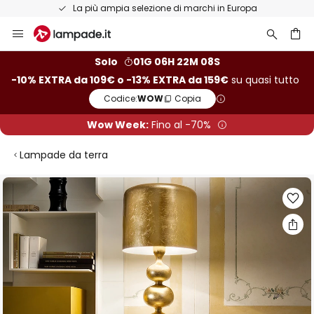
La più ampia selezione di marchi in Europa
Salta
al
contenuto
rca
Solo
01G 06H 22M 07S
-10% EXTRA da 109€ o -13% EXTRA da 159€
su quasi tutto
Codice:
WOW
Copia
Wow Week:
Fino al -70%
Lampade da terra
Vai
alla
fine
della
galleria
di
immagini