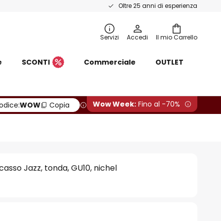
Oltre 25 anni di esperienza
Servizi
Accedi
Il mio Carrello
e
SCONTI
Commerciale
OUTLET
Wow Week:
Fino al -70%
odice:
WOW
Copia
asso Jazz, tonda, GU10, nichel