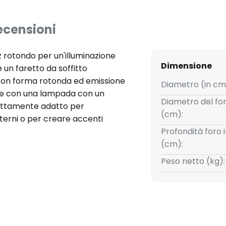
ecensioni
z rotondo per un'illuminazione
Dimensione
 un faretto da soffitto
 con forma rotonda ed emissione
Diametro (in cm
one con una lampada con un
Diametro del for
fettamente adatto per
(cm):
interni o per creare accenti
ada GU10 con un ampio angolo di
Profondità foro 
ornisce un'illuminazione
(cm):
e per illuminare un corridoio o
Peso netto (kg):
l design promette un'ampia
design discreto, il faretto da
tegrato in numerosi concetti di