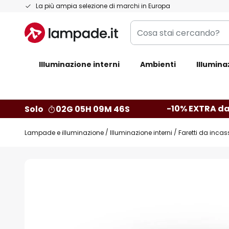
Salta
La più ampia selezione di marchi in Europa
al
Cosa
contenuto
stai
cercando?
Illuminazione interni
Ambienti
Illumina
-10% EXTRA da
Solo
02G 05H 09M 45S
Lampade e illuminazione
Illuminazione interni
Faretti da incas
Vai
alla
fine
della
galleria
di