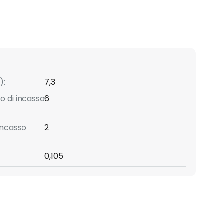
):
7,3
o di incasso
6
incasso
2
0,105