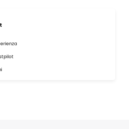
t
perienza
stpilot
i