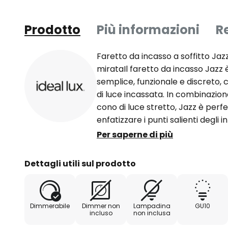
Prodotto
Più informazioni
R
Faretto da incasso a soffitto Jaz
mirataIl faretto da incasso Jazz è
semplice, funzionale e discreto,
di luce incassata. In combinazi
cono di luce stretto, Jazz è per
enfatizzare i punti salienti degli 
luminosi. Se si sceglie una lamp
Per saperne di più
emissione, il faretto da incasso f
ambientale ad ampio raggio, ideal
Dettagli utili sul prodotto
un lungo bancone della cucina. I
gamma di utilizzi e, grazie al suo 
incasso può essere facilmente in
Dimmerabile
Dimmer non
Lampadina
GU10
arredamento moderno.
incluso
non inclusa