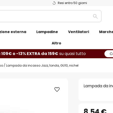
Resi entro 50 giorni
Ricerca
zione esterna
Lampadine
Ventilatori
March
Altro
 109€ o -13% EXTRA da 159€
su quasi tutto
C
so
Lampada da incasso Jazz, tonda, GU10, nichel
Lampada da inc
8,54 €