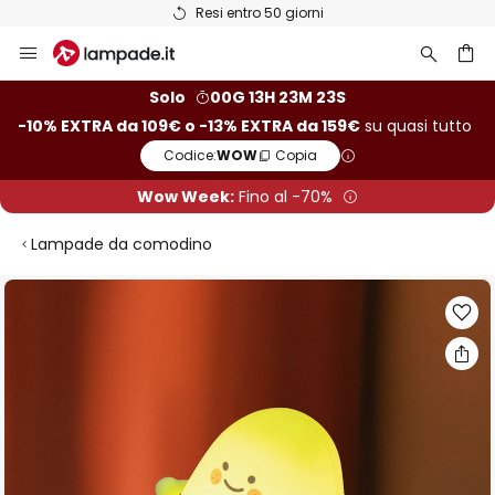
Resi entro 50 giorni
Salta
al
contenuto
rca
Solo
00G 13H 23M 22S
-10% EXTRA da 109€ o -13% EXTRA da 159€
su quasi tutto
Codice:
WOW
Copia
Wow Week:
Fino al -70%
Lampade da comodino
Vai
alla
fine
della
galleria
di
immagini