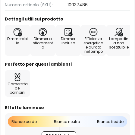
Numero articolo (SKU):
10037486
Dettagli utili sul prodotto
Dimmerabi
Dimmer a
Dimmer
Efficienza
Lampadin
le
sfiorament
incluso
energetica
a non
o
e durata
sostituibile
nel tempo
Perfetto per questi ambienti
Cameretta
dei
bambini
Effetto luminoso
Bianco caldo
Bianco neutro
Bianco freddo