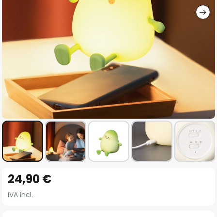
Vai
24,90 €
all'inizio
della
IVA incl.
galleria