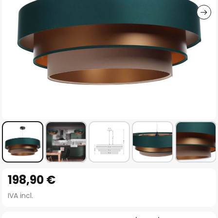
Vai
198,90 €
all'inizio
della
IVA incl.
galleria