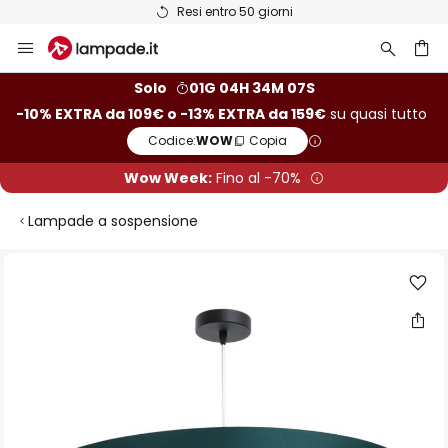
Resi entro 50 giorni
Salta
al
contenuto
rca
Solo
01G 04H 34M 06S
-10% EXTRA da 109€ o -13% EXTRA da 159€
su quasi tutto
Codice:
WOW
Copia
Wow Week:
Fino al -70%
Lampade a sospensione
Vai
alla
fine
della
galleria
di
immagini