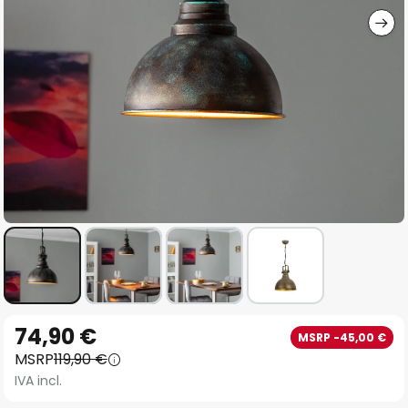
Vai
74,90 €
MSRP -45,00 €
all'inizio
MSRP
119,90 €
della
IVA incl.
galleria