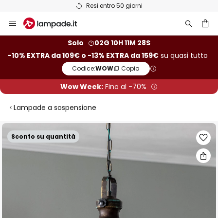
Resi entro 50 giorni
Salta
al
contenuto
rca
Solo
02G 10H 11M 27S
-10% EXTRA da 109€ o -13% EXTRA da 159€
su quasi tutto
Codice:
WOW
Copia
Wow Week:
Fino al -70%
Lampade a sospensione
Vai
Sconto su quantità
alla
fine
della
galleria
di
immagini