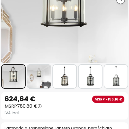
Vai
624,64 €
MSRP -156,16 €
all'inizio
MSRP
780,80 €
della
IVA incl.
galleria
di
Lampada a sospensione Lantern Grande, nero/chiaro,