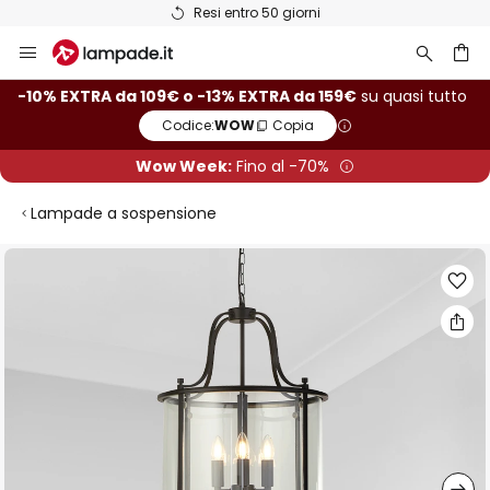
Resi entro 50 giorni
Salta
al
contenuto
rca
-10% EXTRA da 109€ o -13% EXTRA da 159€
su quasi tutto
Codice:
WOW
Copia
Wow Week:
Fino al -70%
Lampade a sospensione
Vai
alla
fine
della
galleria
di
immagini