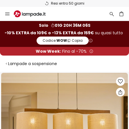
Resi entro 50 giorni
Salta
al
contenuto
rca
Solo
01G 20H 36M 05S
-10% EXTRA da 109€ o -13% EXTRA da 159€
su quasi tutto
Codice:
WOW
Copia
Wow Week:
Fino al -70%
Lampade a sospensione
Vai
alla
fine
della
galleria
di
immagini