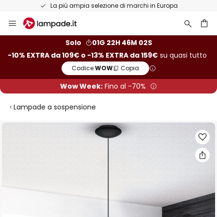
La più ampia selezione di marchi in Europa
Salta
al
contenuto
rca
Solo
01G 22H 46M 02S
-10% EXTRA da 109€ o -13% EXTRA da 159€
su quasi tutto
Codice:
WOW
Copia
Wow Week:
Fino al -70%
Lampade a sospensione
Vai
alla
fine
della
galleria
di
immagini