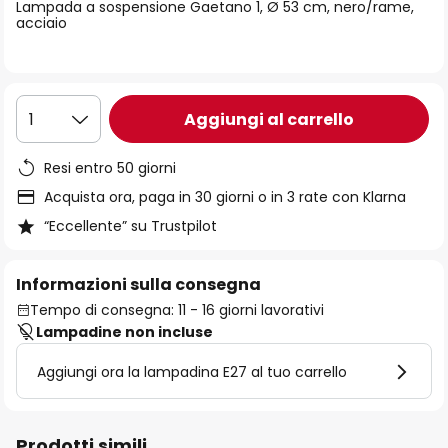
di
Lampada a sospensione Gaetano 1, Ø 53 cm, nero/rame,
acciaio
immagini
Aggiungi al carrello
1
Resi entro 50 giorni
Acquista ora, paga in 30 giorni o in 3 rate con Klarna
“Eccellente” su Trustpilot
Informazioni sulla consegna
Tempo di consegna: 11 - 16 giorni lavorativi
Lampadine non incluse
Aggiungi ora la lampadina E27 al tuo carrello
Prodotti simili