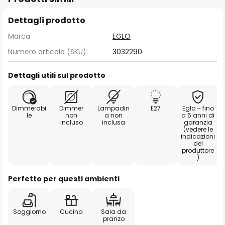
Dettagli prodotto
Marca
EGLO
Numero articolo (SKU):
3032290
Dettagli utili sul prodotto
Dimmerabi
Dimmer
Lampadin
E27
Eglo – fino
le
non
a non
a 5 anni di
incluso
inclusa
garanzia
(vedere le
indicazioni
del
produttore
)
Perfetto per questi ambienti
Soggiorno
Cucina
Sala da
pranzo