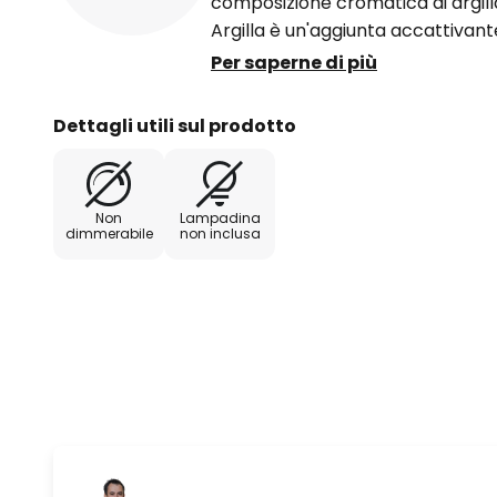
composizione cromatica di argill
Argilla è un'aggiunta accattivante 
campagna e può illuminare molto 
Per saperne di più
Dettagli utili sul prodotto
Non
Lampadina
dimmerabile
non inclusa