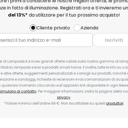
e i primi a conoscere le nostre migliori offerte, le promo
ze in fatto di illuminazione. Registrati ora e ti invieremo u
del
13%
*
da utilizzare per il tuo prossimo acquisto!
Cliente privato
Azienda
Iscriviti
tter di Lampade.it e ricevi grandi offerte valide sulla nostra gamma di lam
ntilatori, lampade solari e prodotti smart home. E inoltre, tutte le info su co
 e altre offerte, suggerimenti personalizzati e consigli sui prodotti, nonché 
erazione e sondaggi, richieste di recensioni e raccomandazioni di acquisto
ualsiasi momento cliccando sull’apposito link disponibile in ogni Newsl
ormulario di contatto
. Per maggiori informazioni, visita la pagina della n
privacy
.
*Valore minimo dell'ordine 99 €. Non riscattabile su questi
produttori
.