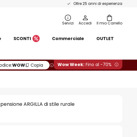
Oltre 25 anni di esperienza
Servizi
Accedi
Il mio Carrello
e
SCONTI
Commerciale
OUTLET
Wow Week:
Fino al -70%
odice:
WOW
Copia
ensione ARGILLA di stile rurale