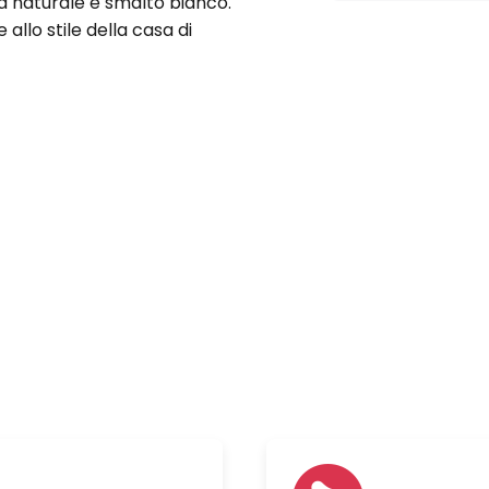
a naturale e smalto bianco.
allo stile della casa di
bene i tavoli.