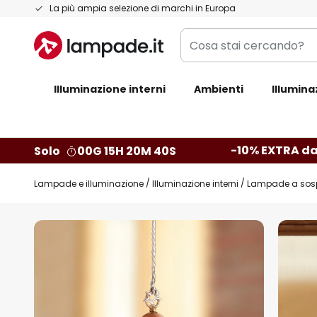
Salta
La più ampia selezione di marchi in Europa
al
Cosa
contenuto
stai
cercando?
Illuminazione interni
Ambienti
Illumina
-10% EXTRA da
Solo
00G 15H 20M 39S
Lampade e illuminazione
Illuminazione interni
Lampade a sos
Vai
alla
fine
della
galleria
di