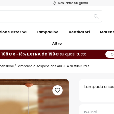
Resi entro 50 giorni
Ricerca
zione esterna
Lampadine
Ventilatori
March
Altro
 109€ o -13% EXTRA da 159€
su quasi tutto
C
pensione
Lampada a sospensione ARGILLA di stile rurale
Lampada a sosp
IVA incl.