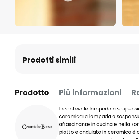
Vai
all'inizio
della
galleria
Prodotti simili
di
immagini
Prodotto
Più informazioni
R
Incantevole lampada a sospensio
ceramicaLa lampada a sospensio
affascinante in cucina e nella zo
piatto e ondulato in ceramica è 