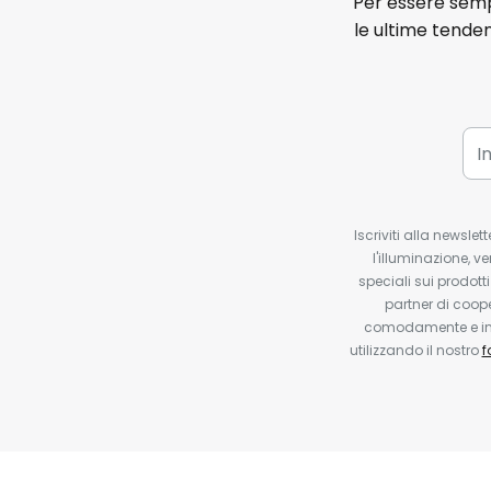
Per essere sempr
le ultime tenden
Iscriviti alla newsle
l'illuminazione, ve
speciali sui prodotti
partner di coop
comodamente e in q
utilizzando il nostro
f