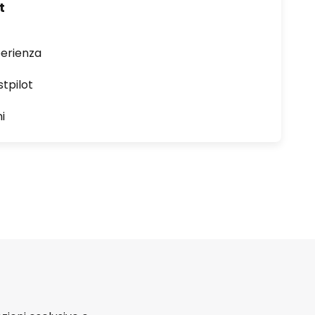
t
perienza
stpilot
i