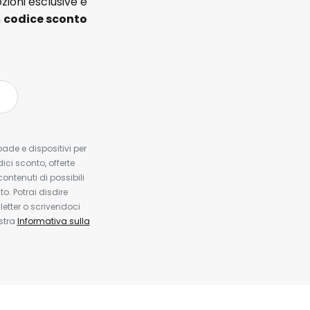
zioni esclusive e
n
codice sconto
pade e dispositivi per
dici sconto, offerte
contenuti di possibili
. Potrai disdire
etter o scrivendoci
ostra
Informativa sulla