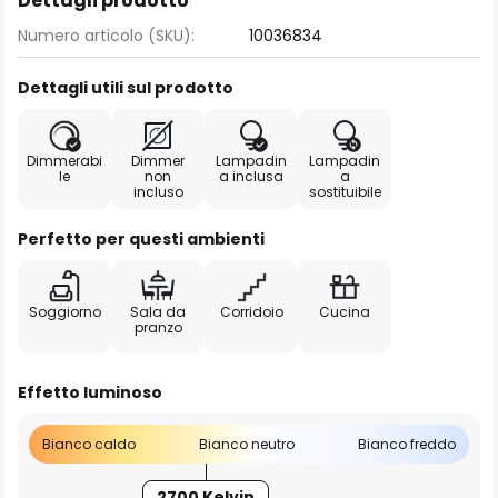
Dettagli prodotto
Numero articolo (SKU):
10036834
Dettagli utili sul prodotto
Dimmerabi
Dimmer
Lampadin
Lampadin
le
non
a inclusa
a
incluso
sostituibile
Perfetto per questi ambienti
Soggiorno
Sala da
Corridoio
Cucina
pranzo
Effetto luminoso
Bianco caldo
Bianco neutro
Bianco freddo
2700 Kelvin