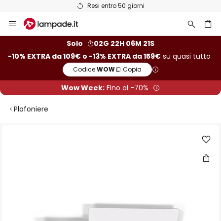
Resi entro 50 giorni
Salta
al
contenuto
rca
Solo
02G 22H 06M 20S
-10% EXTRA da 109€ o -13% EXTRA da 159€
su quasi tutto
Codice:
WOW
Copia
Wow Week:
Fino al -70%
Plafoniere
Vai
alla
fine
della
galleria
di
immagini