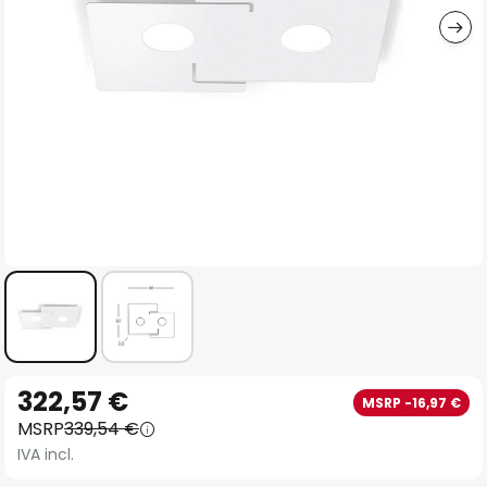
Vai
322,57 €
MSRP -16,97 €
all'inizio
MSRP
339,54 €
della
IVA incl.
galleria