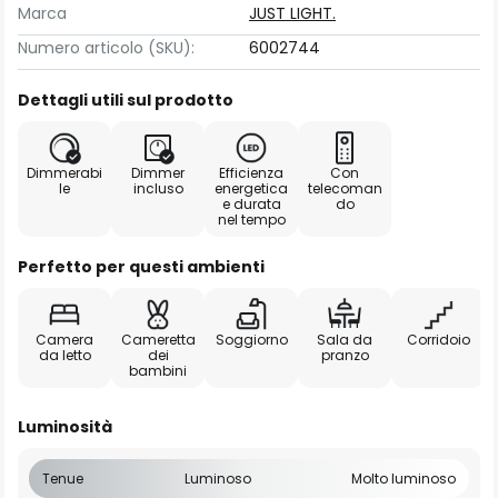
Marca
JUST LIGHT.
Numero articolo (SKU):
6002744
Dettagli utili sul prodotto
Dimmerabi
Dimmer
Efficienza
Con
le
incluso
energetica
telecoman
e durata
do
nel tempo
Perfetto per questi ambienti
Camera
Cameretta
Soggiorno
Sala da
Corridoio
da letto
dei
pranzo
bambini
Luminosità
Tenue
Luminoso
Molto luminoso