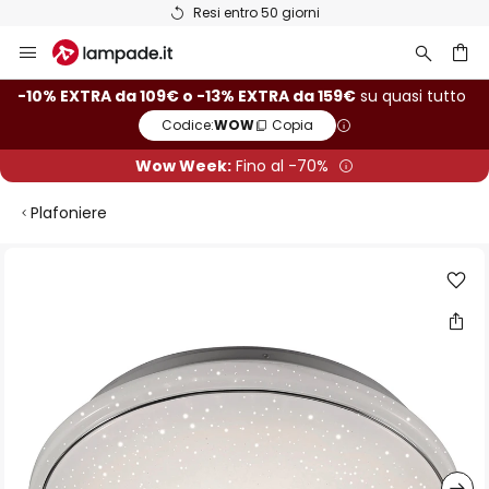
Resi entro 50 giorni
Salta
al
contenuto
rca
-10% EXTRA da 109€ o -13% EXTRA da 159€
su quasi tutto
Codice:
WOW
Copia
Wow Week:
Fino al -70%
Plafoniere
Vai
alla
fine
della
galleria
di
immagini