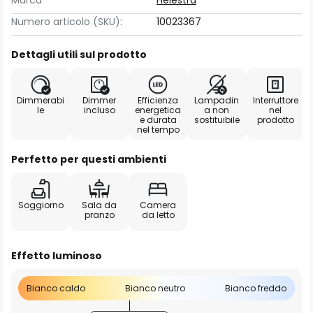
Marca
Helestra
Numero articolo (SKU):
10023367
Dettagli utili sul prodotto
Dimmerabi
Dimmer
Efficienza
Lampadin
Interruttore
le
incluso
energetica
a non
nel
e durata
sostituibile
prodotto
nel tempo
Perfetto per questi ambienti
Soggiorno
Sala da
Camera
pranzo
da letto
Effetto luminoso
Bianco caldo
Bianco neutro
Bianco freddo