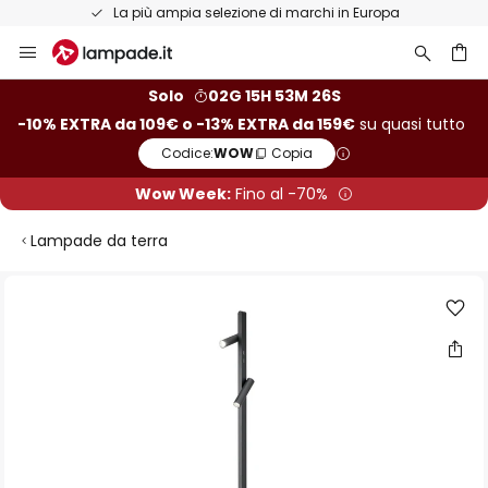
La più ampia selezione di marchi in Europa
Salta
al
contenuto
rca
Solo
02G 15H 53M 25S
-10% EXTRA da 109€ o -13% EXTRA da 159€
su quasi tutto
Codice:
WOW
Copia
Wow Week:
Fino al -70%
Lampade da terra
Vai
alla
fine
della
galleria
di
immagini