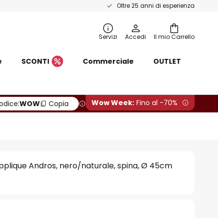
Oltre 25 anni di esperienza
Servizi
Accedi
Il mio Carrello
e
SCONTI
Commerciale
OUTLET
Wow Week:
Fino al -70%
odice:
WOW
Copia
plique Andros, nero/naturale, spina, Ø 45cm