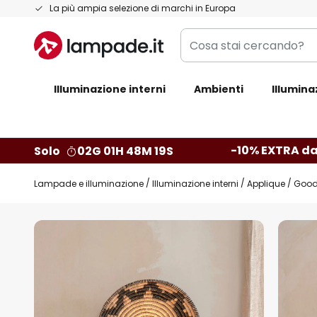
Salta
La più ampia selezione di marchi in Europa
al
Cosa
contenuto
stai
cercando?
Illuminazione interni
Ambienti
Illumina
-10% EXTRA da
Solo
02G 01H 48M 18S
Lampade e illuminazione
Illuminazione interni
Applique
Good 
Vai
alla
fine
della
galleria
di