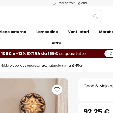
Resi entro 50 giorni
Ricerca
zione esterna
Lampadine
Ventilatori
March
Altro
 109€ o -13% EXTRA da 159€
su quasi tutto
C
& Mojo applique Andros, nero/naturale, spina, Ø 45cm
Good & Mojo ap
92,25 €