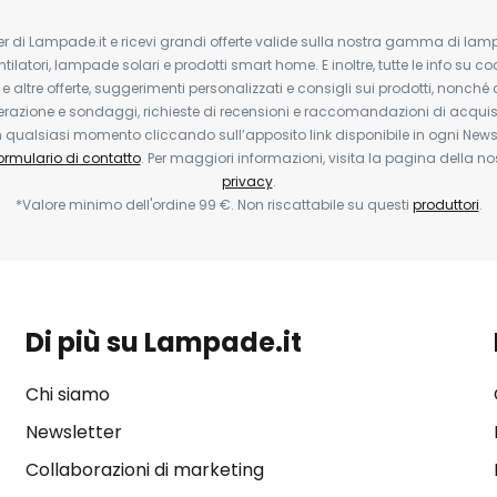
tter di Lampade.it e ricevi grandi offerte valide sulla nostra gamma di lam
ntilatori, lampade solari e prodotti smart home. E inoltre, tutte le info su co
 e altre offerte, suggerimenti personalizzati e consigli sui prodotti, nonché 
erazione e sondaggi, richieste di recensioni e raccomandazioni di acquisto
ualsiasi momento cliccando sull’apposito link disponibile in ogni Newsl
ormulario di contatto
. Per maggiori informazioni, visita la pagina della n
privacy
.
*Valore minimo dell'ordine 99 €. Non riscattabile su questi
produttori
.
Di più su Lampade.it
Chi siamo
Newsletter
Collaborazioni di marketing