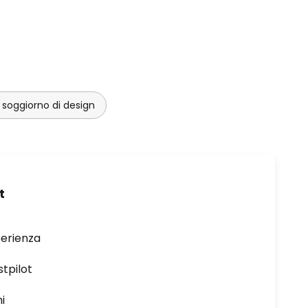
soggiorno di design
t
perienza
stpilot
i