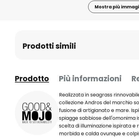
Mostra più immagi
Vai
all'inizio
della
galleria
Prodotti simili
di
immagini
Prodotto
Più informazioni
R
Realizzata in seagrass rinnovabil
collezione Andros del marchio s
fusione di artigianato e mare. Isp
spiagge sabbiose dell'omonima is
scelta di illuminazione ispirata e
morbida e calda ovunque e colpis