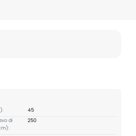
):
45
avo di
250
cm):