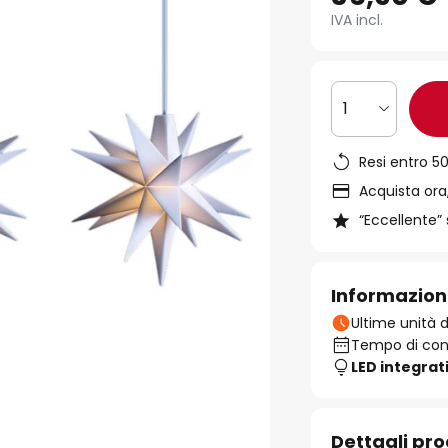
IVA incl.
1
Resi entro 50
Acquista ora,
“Eccellente” 
Informazion
Ultime unità d
Tempo di cons
LED integrat
Dettagli pr