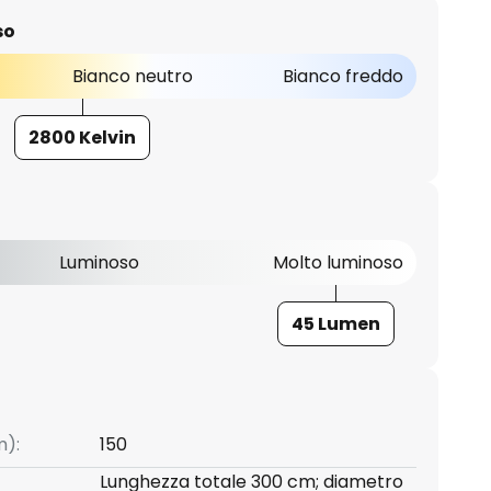
so
Bianco neutro
Bianco freddo
2800 Kelvin
Luminoso
Molto luminoso
45 Lumen
m):
150
Lunghezza totale 300 cm; diametro