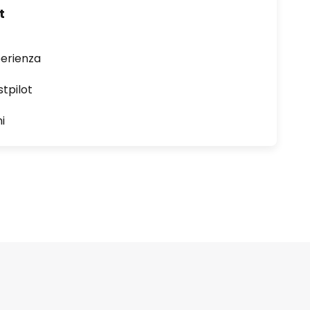
t
perienza
stpilot
i