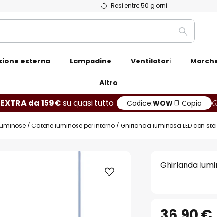
Resi entro 50 giorni
Ricerca
zione esterna
Lampadine
Ventilatori
March
Altro
 EXTRA da 159€
su quasi tutto
Codice:
WOW
Copia
luminose
Catene luminose per interno
Ghirlanda luminosa LED con stelli
Ghirlanda lumin
36,90 €