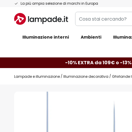
Salta
La più ampia selezione di marchi in Europa
al
Cosa
contenuto
stai
cercando?
Illuminazione interni
Ambienti
Illumina
-10% EXTRA da 109€ o -13%
Lampade e illuminazione
Illuminazione decorativa
Ghirlande 
Vai
alla
fine
della
galleria
di