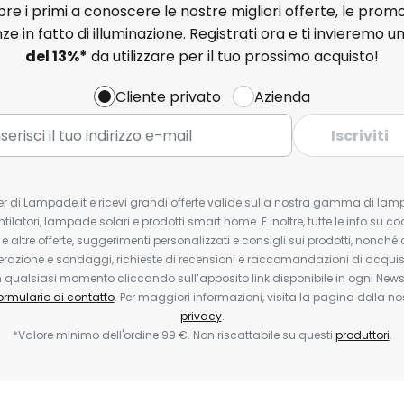
e i primi a conoscere le nostre migliori offerte, le promo
ze in fatto di illuminazione. Registrati ora e ti invieremo u
del
13%
*
da utilizzare per il tuo prossimo acquisto!
Cliente privato
Azienda
Iscriviti
tter di Lampade.it e ricevi grandi offerte valide sulla nostra gamma di lam
ntilatori, lampade solari e prodotti smart home. E inoltre, tutte le info su co
 e altre offerte, suggerimenti personalizzati e consigli sui prodotti, nonché 
erazione e sondaggi, richieste di recensioni e raccomandazioni di acquisto
ualsiasi momento cliccando sull’apposito link disponibile in ogni Newsl
ormulario di contatto
. Per maggiori informazioni, visita la pagina della n
privacy
.
*Valore minimo dell'ordine 99 €. Non riscattabile su questi
produttori
.