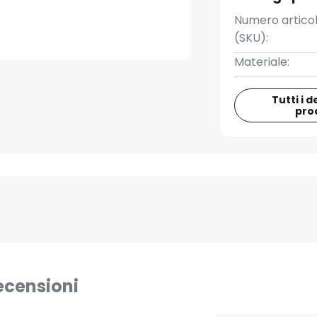
Numero artico
(SKU):
Materiale:
Tutti i d
pro
ecensioni