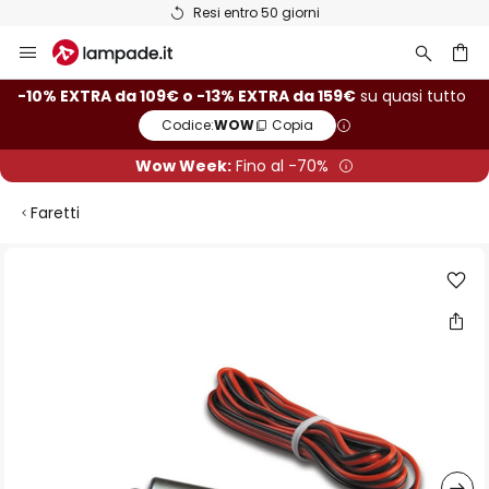
Resi entro 50 giorni
Salta
al
contenuto
rca
-10% EXTRA da 109€ o -13% EXTRA da 159€
su quasi tutto
Codice:
WOW
Copia
Wow Week:
Fino al -70%
Faretti
Vai
alla
fine
della
galleria
di
immagini