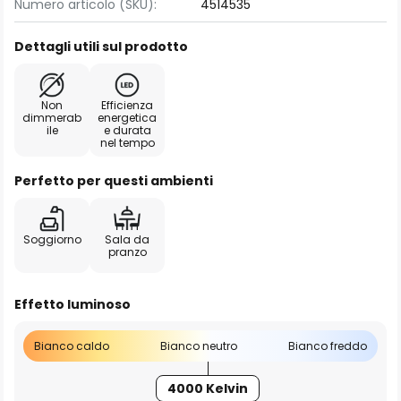
Numero articolo (SKU):
4514535
Dettagli utili sul prodotto
Non
Efficienza
dimmerab
energetica
ile
e durata
nel tempo
Perfetto per questi ambienti
Soggiorno
Sala da
pranzo
Effetto luminoso
Bianco caldo
Bianco neutro
Bianco freddo
4000 Kelvin