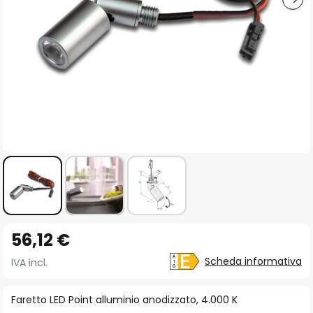
Vai
56,12 €
all'inizio
della
Scheda informativa
IVA incl.
galleria
di
Faretto LED Point alluminio anodizzato, 4.000 K