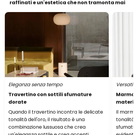
raffinati e un'estetica che non tramonta mai
Eleganza senza tempo
Versatil
Travertino con sottili sfumature
Marmo c
dorate
materia
Quando il travertino incontra le delicate
Il marm
tonalità dell'oro, il risultato è una
tonalit
combinazione lussuosa che crea
sfumatu
un'eleganza sottile e crea accenti
evidenti