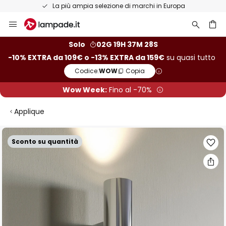
Resi entro 50 giorni
Salta
al
contenuto
rca
Solo
02G 19H 37M 27S
-10% EXTRA da 109€ o -13% EXTRA da 159€
su quasi tutto
Codice:
WOW
Copia
Wow Week:
Fino al -70%
Applique
Vai
Sconto su quantità
alla
fine
della
galleria
di
immagini