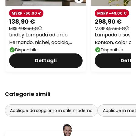
MSRP -60,00 €
MSRP -49,00 €
138,90 €
298,90 €
MSRP
198,90 €
MSRP
347,90 €
Lindby Lampada ad arco
Lampada a sospe
Hernando, nichel, acciaio,
BonBon, color cr
altezza 188 cm
vetro
Disponibile
Disponibile
Dettagli
Detta
Categorie simili
Applique da soggiorno in stile moderno
Applique in met