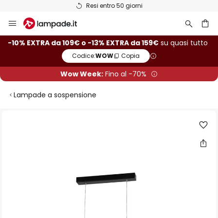
Resi entro 50 giorni
Salta
al
contenuto
rca
-10% EXTRA da 109€ o -13% EXTRA da 159€
su quasi tutto
Codice:
WOW
Copia
Wow Week:
Fino al -70%
Lampade a sospensione
Vai
alla
fine
della
galleria
di
immagini