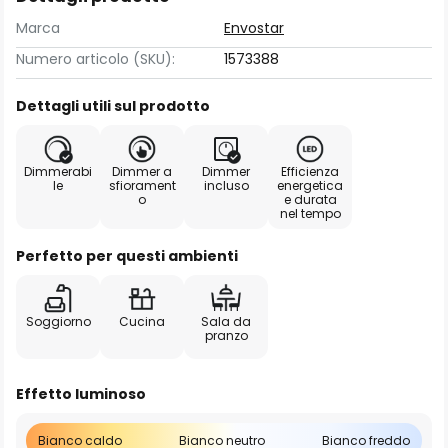
Marca
Envostar
Numero articolo (SKU):
1573388
Dettagli utili sul prodotto
Dimmerabi
Dimmer a
Dimmer
Efficienza
le
sfiorament
incluso
energetica
o
e durata
nel tempo
Perfetto per questi ambienti
Soggiorno
Cucina
Sala da
pranzo
Effetto luminoso
Bianco caldo
Bianco neutro
Bianco freddo