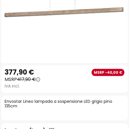
Vai
377,90 €
MSRP -40,00 €
all'inizio
MSRP
417,90 €
della
IVA incl.
galleria
di
Envostar Lineo lampada a sospensione LED grigio pino
immagini
135cm