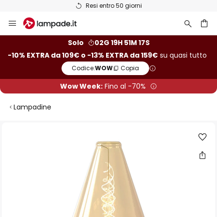
Resi entro 50 giorni
Salta
al
contenuto
rca
Solo
02G 19H 51M 16S
-10% EXTRA da 109€ o -13% EXTRA da 159€
su quasi tutto
Codice:
WOW
Copia
Wow Week:
Fino al -70%
Lampadine
Vai
alla
fine
della
galleria
di
immagini