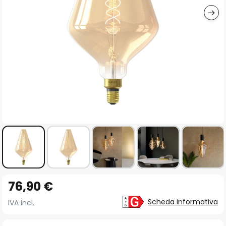
Vai
76,90 €
all'inizio
della
Scheda informativa
IVA incl.
galleria