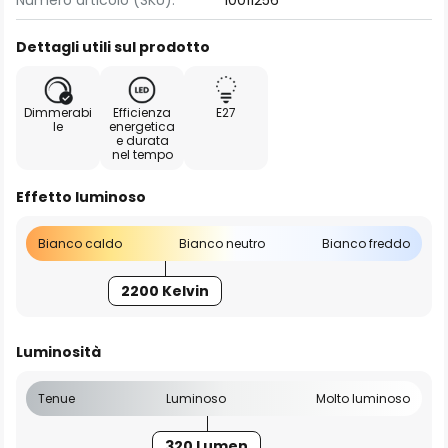
Numero articolo (SKU):
10011256
Dettagli utili sul prodotto
Dimmerabi
Efficienza
E27
le
energetica
e durata
nel tempo
Effetto luminoso
Bianco caldo
Bianco neutro
Bianco freddo
2200 Kelvin
Luminosità
Tenue
Luminoso
Molto luminoso
320 Lumen