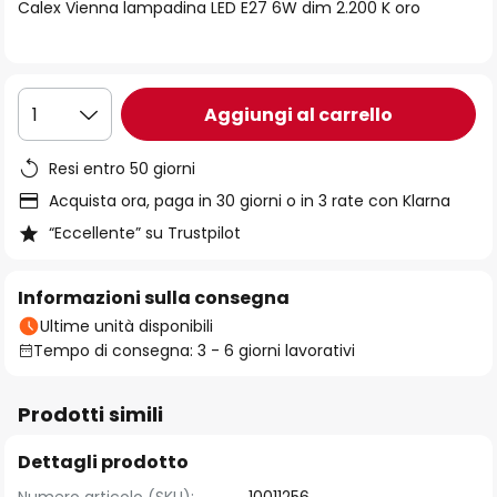
di
Calex Vienna lampadina LED E27 6W dim 2.200 K oro
immagini
Aggiungi al carrello
1
Resi entro 50 giorni
Acquista ora, paga in 30 giorni o in 3 rate con Klarna
“Eccellente” su Trustpilot
Informazioni sulla consegna
Ultime unità disponibili
Tempo di consegna: 3 - 6 giorni lavorativi
Prodotti simili
Dettagli prodotto