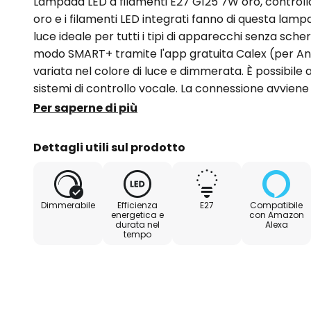
Lampada LED a filamenti E27 G125 7W oro, controlla
oro e i filamenti LED integrati fanno di questa lampa
luce ideale per tutti i tipi di apparecchi senza sch
modo SMART+ tramite l'app gratuita Calex (per An
variata nel colore di luce e dimmerata. È possibile a
sistemi di controllo vocale. La connessione avvien
speciali / compatibilità: - Luce bianca selezionabil
Per saperne di più
bianco caldo 3.000 K - Controllabile tramite l'app 
iOS) - Controllo vocale possibile con Amazon Alexa,
Dettagli utili sul prodotto
Shortcuts - Dimmerabile tramite app o comando vo
Dimmerabile
Efficienza
E27
Compatibile
energetica e
con Amazon
durata nel
Alexa
tempo