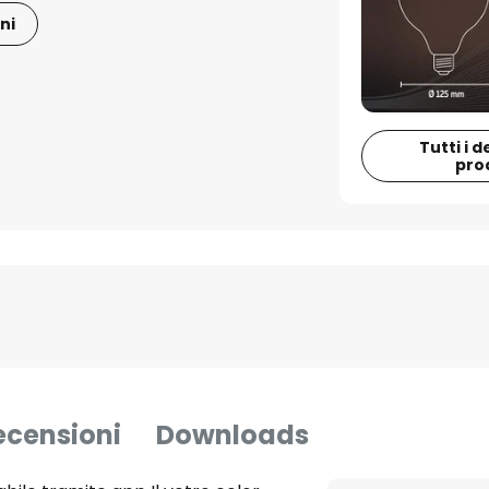
ni
Tutti i d
pro
ecensioni
Downloads