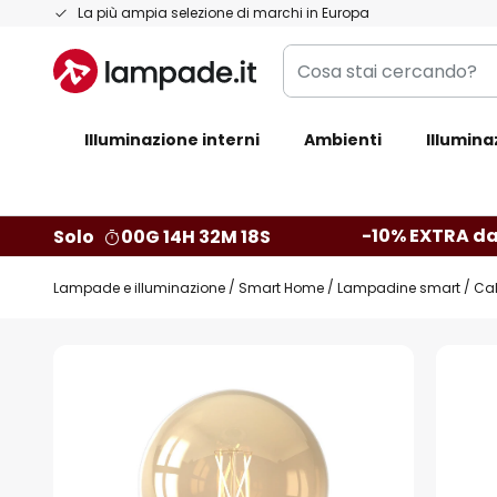
Salta
La più ampia selezione di marchi in Europa
al
Cosa
contenuto
stai
cercando?
Illuminazione interni
Ambienti
Illumina
-10% EXTRA da
Solo
00G 14H 32M 17S
Lampade e illuminazione
Smart Home
Lampadine smart
Cal
Vai
alla
fine
della
galleria
di