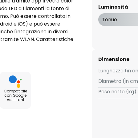
bile tramite app Il vetro color
Luminosità
da LED a filamenti la fonte di
ermo. Può essere controllata in
Tenue
droid e iOS) e può essere
nche l'integrazione in diversi
e tramite WLAN. Caratteristiche
e da bianco caldo 1.800 K a
Calex (gratuita per Android e
Dimensione
 Google Assistant e Siri
cale - WiFi 2,4 GHz
Lunghezza (in c
Diametro (in cm
Peso netto (kg):
Compatibile
con Google
Assistant