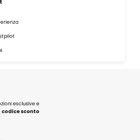
t
perienza
stpilot
i
zioni esclusive e
n
codice sconto