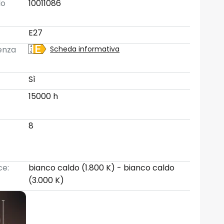
lo
10011086
E27
ienza
Scheda informativa
Sì
15000 h
8
ce:
bianco caldo (1.800 K) - bianco caldo
(3.000 K)