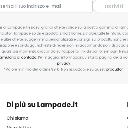
Iscriviti
tter di Lampade.it e ricevi grandi offerte valide sulla nostra gamma di lam
ntilatori, lampade solari e prodotti smart home. E inoltre, tutte le info su co
 e altre offerte, suggerimenti personalizzati e consigli sui prodotti, nonché 
erazione e sondaggi, richieste di recensioni e raccomandazioni di acquisto
ualsiasi momento cliccando sull’apposito link disponibile in ogni Newsl
ormulario di contatto
. Per maggiori informazioni, visita la pagina della n
privacy
.
*Valore minimo dell'ordine 99 €. Non riscattabile su questi
produttori
.
Di più su Lampade.it
Chi siamo
Newsletter