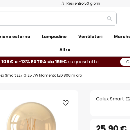
Resi entro 50 giorni
Ricerca
zione esterna
Lampadine
Ventilatori
March
Altro
 109€ o -13% EXTRA da 159€
su quasi tutto
C
ex Smart E27 G125 7W filamento LED 806lm oro
Calex Smart E
25,90 €