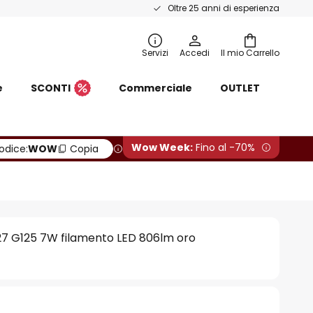
Oltre 25 anni di esperienza
Servizi
Accedi
Il mio Carrello
e
SCONTI
Commerciale
OUTLET
Wow Week:
Fino al -70%
odice:
WOW
Copia
27 G125 7W filamento LED 806lm oro