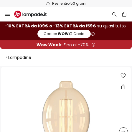
Resi entro 50 giorni
Salta
al
contenuto
rca
-10% EXTRA da 109€ o -13% EXTRA da 159€
su quasi tutto
Codice:
WOW
Copia
Wow Week:
Fino al -70%
Lampadine
Vai
alla
fine
della
galleria
di
immagini