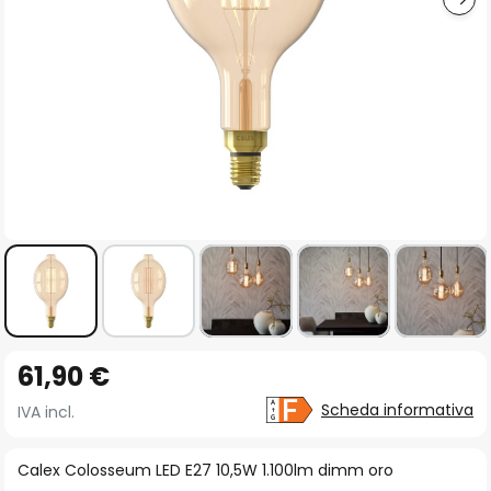
Vai
61,90 €
all'inizio
della
Scheda informativa
IVA incl.
galleria
di
Calex Colosseum LED E27 10,5W 1.100lm dimm oro